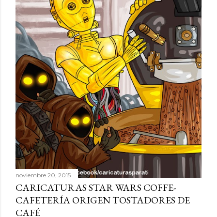
s
noviembre 20, 2015
CARICATURAS STAR WARS COFFE-
CAFETERÍA ORIGEN TOSTADORES DE
CAFÉ