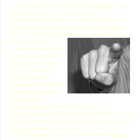
posturas( sonido de cachetada,por favor:paff,pafff,pafff), pero
con mucha práctica se puede lograr el dominio de sus
formas.Si se tiene como base los fundamentos de la imagen
anterior,podrá ser de mucha ayuda;también se recomienda
dibujar sus propias manos,sobre todo la izquierda en el caso de
los diestros y vivecersa.
También es de mucha ayuda
valerse de un espejo para
dibujar la postura en un
pose determinada,pues
refleja una imagen
invertida.Otro regalito mas?
(cálmense,por favor),les
mando en esta
oportunidad,jojojo,un link de una página sobre arte
fantástico,jojojo! y cuyo enlace sobre estudio de manos viene al
caso,jojojo!!Verán varias imágenes en blanco y negro como esa
mano acusadora que se ve al costadito (si!!túuuuu!) y con
buena resolución,mis estimados.Y ya saben,después no digan