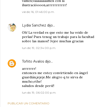
vamos,vaaaaaaaamos con la
ilustracióooon,arrrrrrrrrrr!
vie dic 16, 01:46:00 p.m.
Lydia Sanchez
dijo…
Oh! La verdad es que esto me ha veido de
perlas! Pues tenog un trabajo para la facultad
sobre las manos!! Jejee muchas gracias
lun dic 19, 02:34:00 p.m.
Toñito Avalos
dijo…
arrrrrrr!
entonces me estoy convirtiendo en ángel
guardián,jejeje.Me alegro q te sirva de
mucho,ethe!
saludos desde perú!!
lun dic 19, 06:02:00 p.m.
PUBLICAR UN COMENTARIO