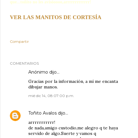
que...toñito no les avisóoooo,arrrrrrrrrrrrr!
VER LAS MANITOS DE CORTESÍA
Compartir
COMENTARIOS
Anónimo dijo…
Gracias por la información, a mí me encanta
dibujar manos.
mié dic 14, 08:07:00 p.m.
Toñito Avalos
dijo…
arrrrrrrrrrr!
de nada,amigo custodio,me alegro q te haya
servido de algo.Suerte y vamos q