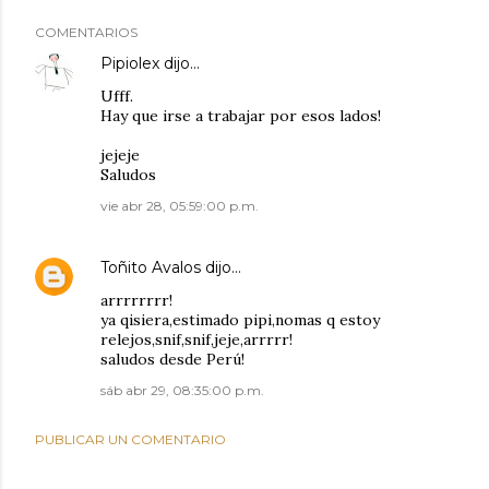
COMENTARIOS
Pipiolex
dijo…
Ufff.
Hay que irse a trabajar por esos lados!
jejeje
Saludos
vie abr 28, 05:59:00 p.m.
Toñito Avalos
dijo…
arrrrrrrr!
ya qisiera,estimado pipi,nomas q estoy
relejos,snif,snif,jeje,arrrrr!
saludos desde Perú!
sáb abr 29, 08:35:00 p.m.
PUBLICAR UN COMENTARIO