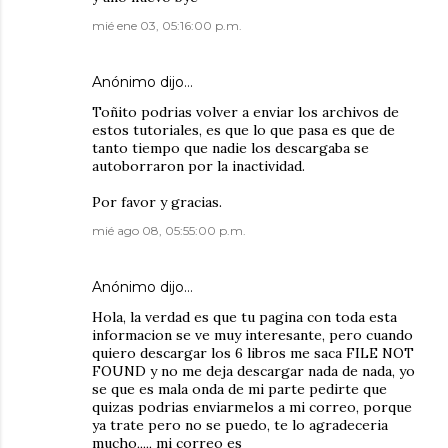
mié ene 03, 05:16:00 p.m.
Anónimo dijo…
Toñito podrias volver a enviar los archivos de
estos tutoriales, es que lo que pasa es que de
tanto tiempo que nadie los descargaba se
autoborraron por la inactividad.
Por favor y gracias.
mié ago 08, 05:55:00 p.m.
Anónimo dijo…
Hola, la verdad es que tu pagina con toda esta
informacion se ve muy interesante, pero cuando
quiero descargar los 6 libros me saca FILE NOT
FOUND y no me deja descargar nada de nada, yo
se que es mala onda de mi parte pedirte que
quizas podrias enviarmelos a mi correo, porque
ya trate pero no se puedo, te lo agradeceria
mucho,,,,, mi correo es