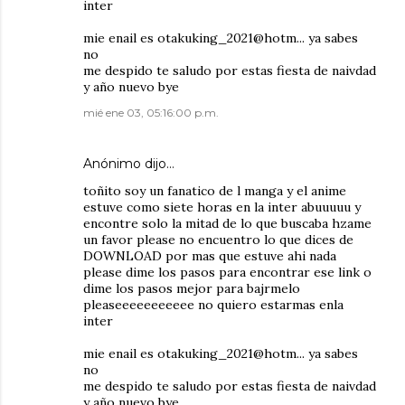
inter
mie enail es otakuking_2021@hotm... ya sabes
no
me despido te saludo por estas fiesta de naivdad
y año nuevo bye
mié ene 03, 05:16:00 p.m.
Anónimo dijo…
toñito soy un fanatico de l manga y el anime
estuve como siete horas en la inter abuuuuu y
encontre solo la mitad de lo que buscaba hzame
un favor please no encuentro lo que dices de
DOWNLOAD por mas que estuve ahi nada
please dime los pasos para encontrar ese link o
dime los pasos mejor para bajrmelo
pleaseeeeeeeeeee no quiero estarmas enla
inter
mie enail es otakuking_2021@hotm... ya sabes
no
me despido te saludo por estas fiesta de naivdad
y año nuevo bye