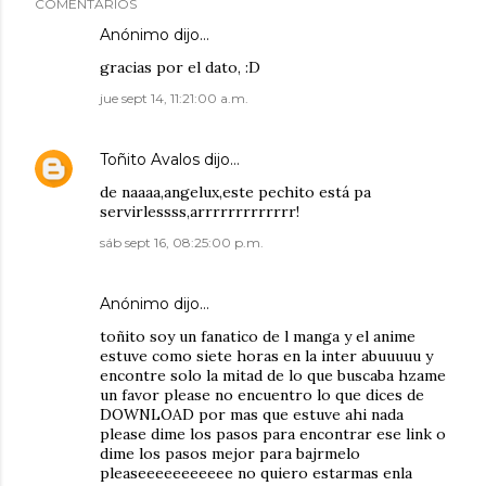
COMENTARIOS
Anónimo dijo…
gracias por el dato, :D
jue sept 14, 11:21:00 a.m.
Toñito Avalos
dijo…
de naaaa,angelux,este pechito está pa
servirlessss,arrrrrrrrrrrrr!
sáb sept 16, 08:25:00 p.m.
Anónimo dijo…
toñito soy un fanatico de l manga y el anime
estuve como siete horas en la inter abuuuuu y
encontre solo la mitad de lo que buscaba hzame
un favor please no encuentro lo que dices de
DOWNLOAD por mas que estuve ahi nada
please dime los pasos para encontrar ese link o
dime los pasos mejor para bajrmelo
pleaseeeeeeeeeee no quiero estarmas enla