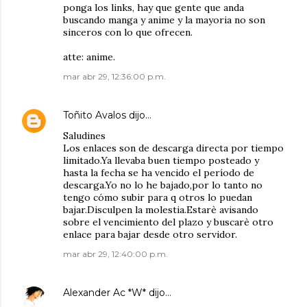
ponga los links, hay que gente que anda
buscando manga y anime y la mayoria no son
sinceros con lo que ofrecen.
atte: anime.
mar abr 29, 12:36:00 p.m.
Toñito Avalos
dijo…
Saludines
Los enlaces son de descarga directa por tiempo
limitado.Ya llevaba buen tiempo posteado y
hasta la fecha se ha vencido el período de
descarga.Yo no lo he bajado,por lo tanto no
tengo cómo subir para q otros lo puedan
bajar.Disculpen la molestia.Estarè avisando
sobre el vencimiento del plazo y buscarè otro
enlace para bajar desde otro servidor.
mar abr 29, 12:40:00 p.m.
Alexander Ac *W*
dijo…