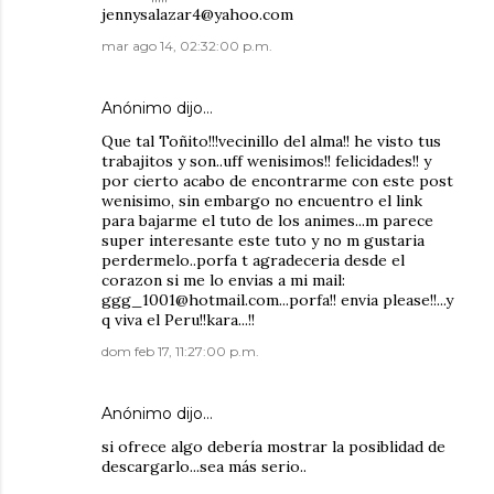
jennysalazar4@yahoo.com
mar ago 14, 02:32:00 p.m.
Anónimo dijo…
Que tal Toñito!!!vecinillo del alma!! he visto tus
trabajitos y son..uff wenisimos!! felicidades!! y
por cierto acabo de encontrarme con este post
wenisimo, sin embargo no encuentro el link
para bajarme el tuto de los animes...m parece
super interesante este tuto y no m gustaria
perdermelo..porfa t agradeceria desde el
corazon si me lo envias a mi mail:
ggg_1001@hotmail.com...porfa!! envia please!!...y
q viva el Peru!!kara...!!
dom feb 17, 11:27:00 p.m.
Anónimo dijo…
si ofrece algo debería mostrar la posiblidad de
descargarlo...sea más serio..