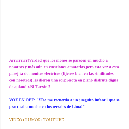
Arrrrrrrrr!Verdad que los monos se parecen en mucho a
nosotros y más aún en cuestiones amatorias,pero esta vez a esta
parejita de monitos eléctricos (fíjense bien en las similitudes
con nosotros) les dieron una sorpresota en pleno disfrute digna
de aplaudir.Ni Tarzán!!
VOZ EN OFF: "!Eso me recuerda a un jueguito infantil que se
practicaba mucho en los terrales de Lima!"
VIDEO+HUMOR+TOUTUBE