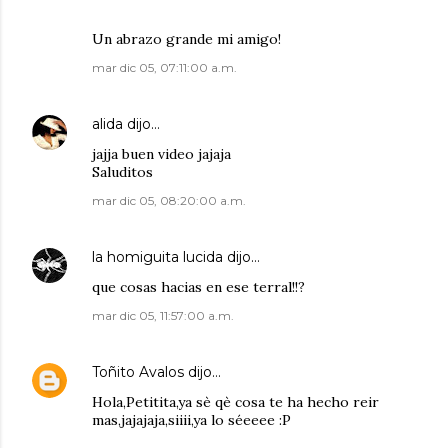
Un abrazo grande mi amigo!
mar dic 05, 07:11:00 a.m.
alida
dijo…
jajja buen video jajaja
Saluditos
mar dic 05, 08:20:00 a.m.
la homiguita lucida
dijo…
que cosas hacias en ese terral!!?
mar dic 05, 11:57:00 a.m.
Toñito Avalos
dijo…
Hola,Petitita,ya sè qè cosa te ha hecho reir
mas,jajajaja,siiii,ya lo séeeee :P