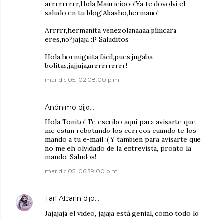
arrrrrrrrr,Hola,Mauriciooo!Ya te dovolvi el
saludo en tu blog!Abasho,hermano!
Arrrrr,hermanita venezolanaaaa,píiiicara
eres,no?jajaja :P Saluditos
Hola,hormiguita,fácil,pues,jugaba
bolitas,jajjaja,arrrrrrrrrr!
mar dic 05, 02:08:00 p.m.
Anónimo dijo…
Hola Tonito! Te escribo aqui para avisarte que
me estan rebotando los correos cuando te los
mando a tu e-mail :( Y tambien para avisarte que
no me eh olvidado de la entrevista, pronto la
mando. Saludos!
mar dic 05, 06:39:00 p.m.
Tarí Alcarin
dijo…
Jajajaja el video, jajaja está genial, como todo lo