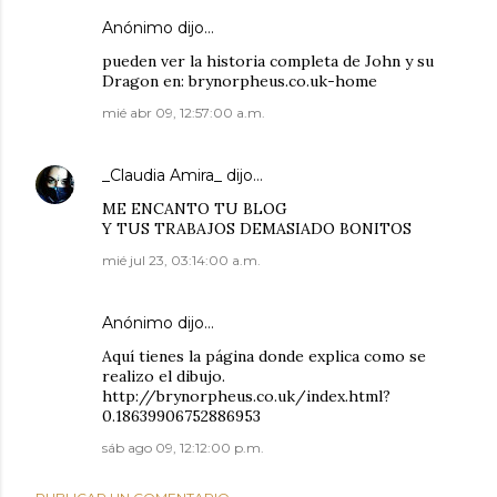
Anónimo dijo…
pueden ver la historia completa de John y su
Dragon en: brynorpheus.co.uk-home
mié abr 09, 12:57:00 a.m.
_Claudia Amira_
dijo…
ME ENCANTO TU BLOG
Y TUS TRABAJOS DEMASIADO BONITOS
mié jul 23, 03:14:00 a.m.
Anónimo dijo…
Aquí tienes la página donde explica como se
realizo el dibujo.
http://brynorpheus.co.uk/index.html?
0.18639906752886953
sáb ago 09, 12:12:00 p.m.