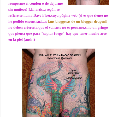
romperme el condón o de dejarme
sin muñeco!!!.El artista según se
refiere se llama Dave Fleet,cuya página web (si es que tiene) no
he podido encontrar.Las
fans bloggeras de un blogger dragonil
no deben créersela,que el valiente no es peruano,sino un gringo
que piensa que para "soplar fuego" hay que tener mucho arte
en la piel (aush!)