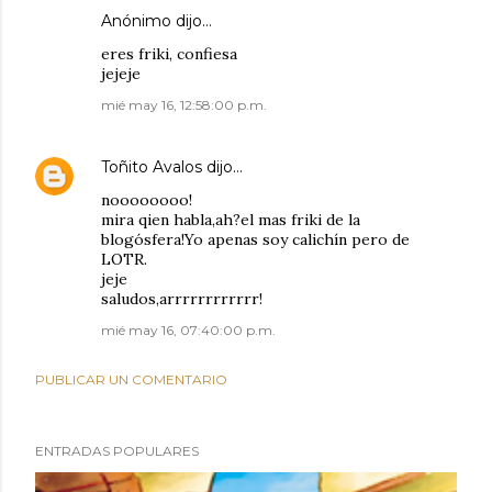
Anónimo dijo…
eres friki, confiesa
jejeje
mié may 16, 12:58:00 p.m.
Toñito Avalos
dijo…
noooooooo!
mira qien habla,ah?el mas friki de la
blogósfera!Yo apenas soy calichín pero de
LOTR.
jeje
saludos,arrrrrrrrrrrr!
mié may 16, 07:40:00 p.m.
PUBLICAR UN COMENTARIO
ENTRADAS POPULARES