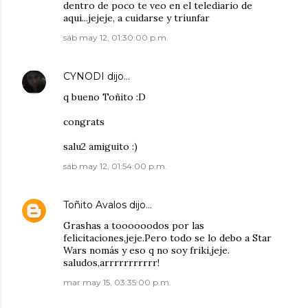
dentro de poco te veo en el telediario de
aqui...jejeje, a cuidarse y triunfar
sáb may 12, 01:30:00 p.m.
CYNODI
dijo…
q bueno Toñito :D
congrats
salu2 amiguito :)
sáb may 12, 01:54:00 p.m.
Toñito Avalos
dijo…
Grashas a toooooodos por las
felicitaciones,jeje.Pero todo se lo debo a Star
Wars nomás y eso q no soy friki,jeje.
saludos,arrrrrrrrrrr!
mar may 15, 03:35:00 p.m.