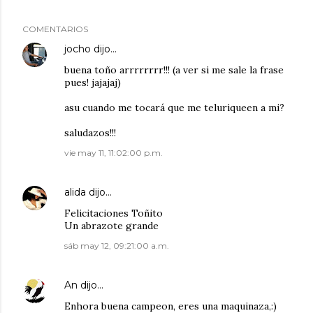
COMENTARIOS
jocho
dijo…
buena toño arrrrrrrr!!! (a ver si me sale la frase
pues! jajajaj)
asu cuando me tocará que me teluriqueen a mi?
saludazos!!!
vie may 11, 11:02:00 p.m.
alida
dijo…
Felicitaciones Toñito
Un abrazote grande
sáb may 12, 09:21:00 a.m.
An
dijo…
Enhora buena campeon, eres una maquinaza,:)