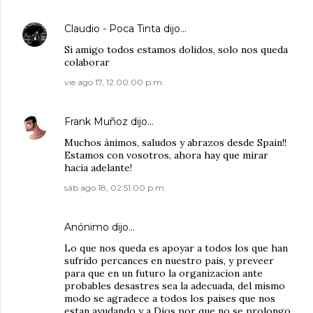
Claudio - Poca Tinta
dijo…
Si amigo todos estamos dolidos, solo nos queda
colaborar
vie ago 17, 12:00:00 p.m.
Frank Muñoz
dijo…
Muchos ánimos, saludos y abrazos desde Spain!!
Estamos con vosotros, ahora hay que mirar
hacia adelante!
sáb ago 18, 02:51:00 p.m.
Anónimo dijo…
Lo que nos queda es apoyar a todos los que han
sufrido percances en nuestro pais, y preveer
para que en un futuro la organizacion ante
probables desastres sea la adecuada, del mismo
modo se agradece a todos los paises que nos
estan ayudando y a Dios por que no se prolongo