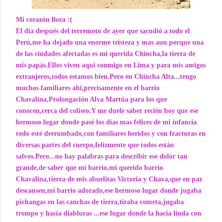
Mi corazón llora :(
El día después del terremoto de ayer que sacudió a todo el
Perú,me ha dejado una enorme tristeza y mas aun porque una
de las ciudades afectadas es mi querida Chincha,la tierra de
mis papás.Ellos viven aqui conmigo en Lima y para mis amigos
extranjeros,todos estamos bien.Pero en Chincha Alta...tengo
muchos familiares ahi,precisamente en el barrio
Chavalina,Prolongación Alva Martúa para los que
conocen,cerca del coliseo.Y me duele saber recién hoy que ese
hermoso lugar donde pasé los días mas felices de mi infancia
todo esté derrumbado,con familiares heridos y con fracturas en
diversas partes del cuerpo,felizmente que todos están
salvos.Pero...no hay palabras para describir ese dolor tan
grande,de saber que mi barrio,mi querido barrio
Chavalina,tierra de mis abuelitas Victoria y Chava,que en paz
descansen,mi barrio adorado,ese hermoso lugar donde jugaba
pichangas en las canchas de tierra,tiraba cometa,jugaba
trompo y hacía diabluras ...ese lugar donde la hacía linda con