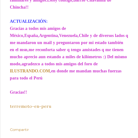
familiares y amigos.Estoy contigo,Barrio Chavalina de
Chincha!!
ACTUALIZACIÓN:
Gracias a todos mis amigos de
México,España,Argentina,Venezuela,Chile y de diversos lados q
me mandaron un mail y preguntaron por mi estado también
en el msn,me reconforta saber q tengo amistades q me tienen
mucho aprecio aun estando a miles de kilómetros :) Del mismo
modo,agradezco a todos mis amigos del foro de
ILUSTRANDO.COM
,en donde
me mandan muchas fuerzas
para todo el Perú
Gracias!!
terremoto-en-peru
Compartir