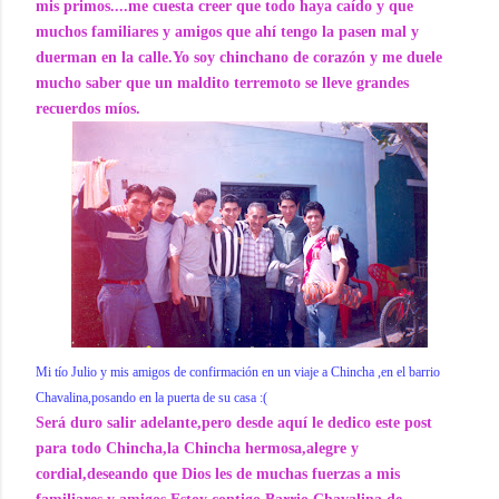
mis primos....me cuesta creer que todo haya caído y que
muchos familiares y amigos que ahí tengo la pasen mal y
duerman en la calle.Yo soy chinchano de corazón y me duele
mucho saber que un maldito terremoto se lleve grandes
recuerdos míos.
Mi tío Julio y mis amigos de confirmación en un viaje a Chincha ,en el barrio
Chavalina,posando en la puerta de su casa :(
Será duro salir adelante,pero desde aquí le dedico este post
para todo Chincha,la Chincha hermosa,alegre y
cordial,deseando que Dios les de muchas fuerzas a mis