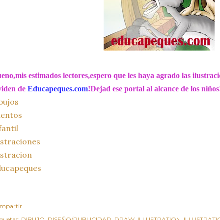
eno,mis estimados lectores,espero que les haya agrado las ilustra
viden de
Educapeques.com
!Dejad ese portal al alcance de los niños!
bujos
uentos
fantil
ustraciones
ustracion
ducapeques
mpartir
iquetas:
DIBUJO
DISEÑO/PUBLICIDAD
DRAW
ILLUSTRATION
ILLUSTRATI