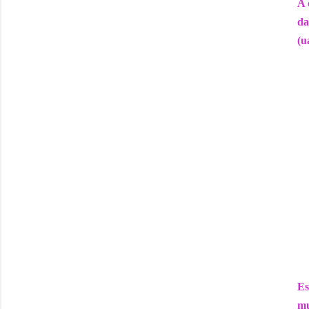
A 
da
(u
Es
mu