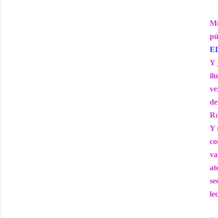
Me
pú
E
Y 
il
ve
de
Ro
Y 
co
va
at
se
le