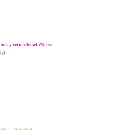
ciones y recuerden,eh?No se
 ;)
ONS
ILUSTRACIÓN