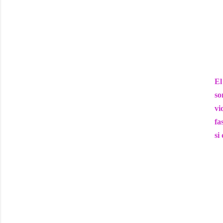
El
so
vi
fa
si