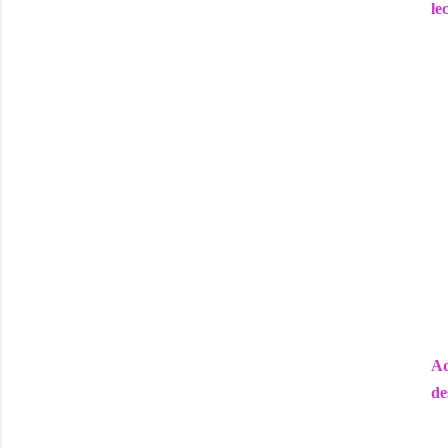
le
Aq
de