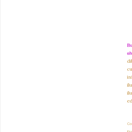
Bu
ol
di
c
in
il
il
e
Co
Et