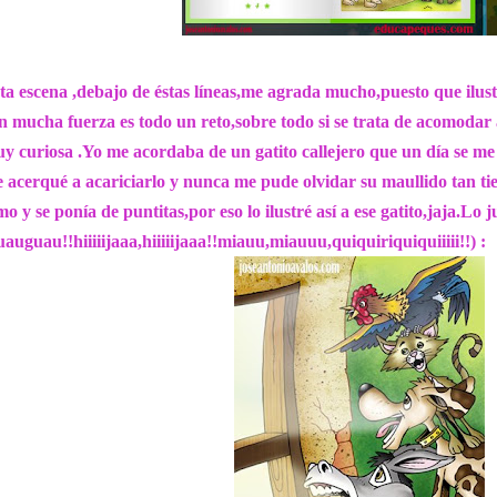
ta escena ,debajo de éstas líneas,me agrada mucho,puesto que ilust
n mucha fuerza es todo un reto,sobre todo si se trata de acomodar 
y curiosa .Yo me acordaba de un gatito callejero que un día se me
 acerqué a acariciarlo y nunca me pude olvidar su maullido tan ti
mo y se ponía de puntitas,por eso lo ilustré así a ese gatito,jaja.Lo 
uauguau!!hiiiiijaaa,hiiiiijaaa!!miauu,miauuu,quiquiriquiquiiiii!!) :