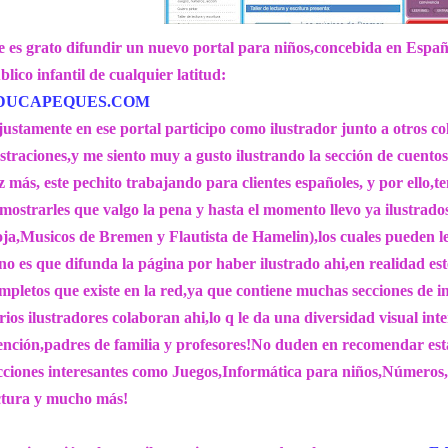
 es grato difundir un nuevo portal para niños,concebida en España
blico infantil de cualquier latitud:
DUCAPEQUES.COM
justamente en ese portal participo como ilustrador junto a otros c
ustraciones,y me siento muy a gusto ilustrando la sección de cuentos
z más, este pechito trabajando para clientes españoles, y por ello
mostrarles que valgo la pena y hasta el momento llevo ya ilustrado
ja,Musicos de Bremen y Flautista de Hamelin),los cuales pueden l
no es que difunda la página por haber ilustrado ahi,en realidad est
mpletos que existe en la red,ya que contiene muchas secciones de in
rios ilustradores colaboran ahi,lo q le da una diversidad visual int
ención,padres de familia y profesores!No duden en recomendar esta
cciones interesantes como Juegos,Informática para niños,Números,
ctura y mucho más!