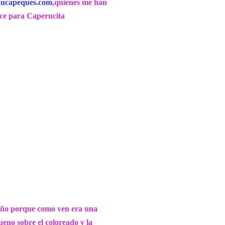
ucapeques.com
,quienes me han
hice para Caperucita
riño porque como ven era una
ueno sobre el coloreado y la