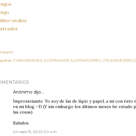
bujos
bujo
ñito+avalos
ustrador
mpartir
iquetas:
CURIOSIDADES
ILUSTRACIÓN
ILUSTRACIONES
UTILIDADES/REC
OMENTARIOS
Anónimo dijo…
Impresionante. Yo soy de las de lápiz y papel, a mí con ést
en mi blog :-D (Y sin embargo los últimos meses he estado p
las cosas)
Saludos.
lun sept 15, 05:22:00 a.m.