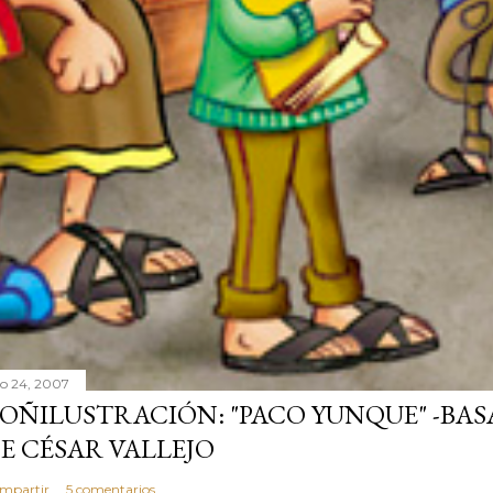
lio 24, 2007
OÑILUSTRACIÓN: "PACO YUNQUE" -BAS
E CÉSAR VALLEJO
mpartir
5 comentarios