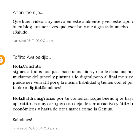
Anónimo dijo…
Que buen video, soy nuevo en este ambiente y ver este tip
buen blog, primera ves que escribo y me a gustado mucho.
1Saludo
lun sept 15, 11:01:00 a.m.
Toñito Avalos
dijo…
Hola,Conchita
sí,pues,a todos nos pasa,hace unos años,yo no le daba mucho 
mudarme del pincel y pintura a lo digital,pero al final me si
puede ser versátil,porq la misma habilidad q tienes con el pi
tablero digital.Saludines!
Hola,Batdrom,gracias por tu comentario,qué bueno q te haya
aparatito es muy caro,pero no deja de ser atractivo y útil.A
económicos y hasta de otra marca como la Genius.
Saludines!
mié sept 17, 03:54:00 p.m.