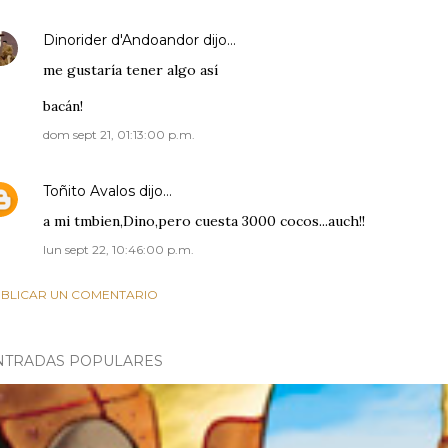
Dinorider d'Andoandor
dijo…
me gustaría tener algo así
bacán!
dom sept 21, 01:13:00 p.m.
Toñito Avalos
dijo…
a mi tmbien,Dino,pero cuesta 3000 cocos...auch!!
lun sept 22, 10:46:00 p.m.
BLICAR UN COMENTARIO
NTRADAS POPULARES