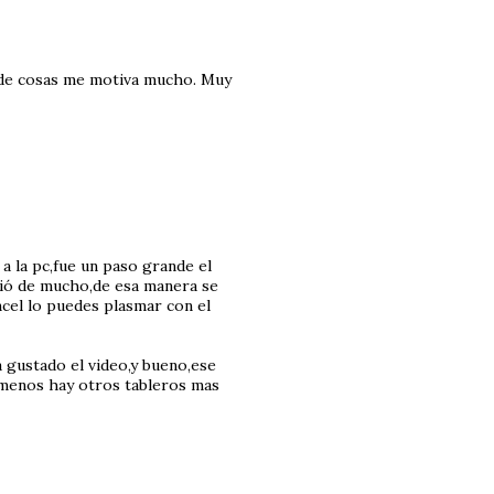
o de cosas me motiva mucho. Muy
a la pc,fue un paso grande el
rvió de mucho,de esa manera se
ncel lo puedes plasmar con el
 gustado el video,y bueno,ese
l menos hay otros tableros mas