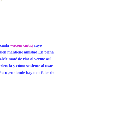
iciada
wacom cintiq
cuyo
ien mantiene amistad.En plena
s.Me maté de risa al verme así
riencia y cómo se siente al usar
s Peru ,en donde hay mas fotos de