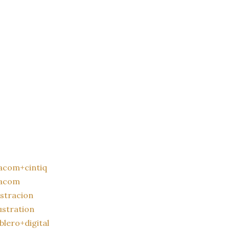
acom+cintiq
acom
ustracion
lustration
blero+digital