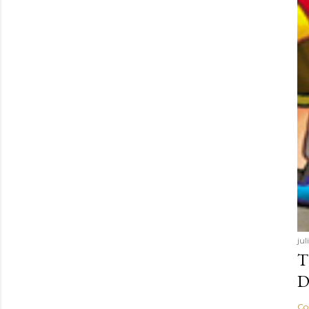
ju
T
D
Co