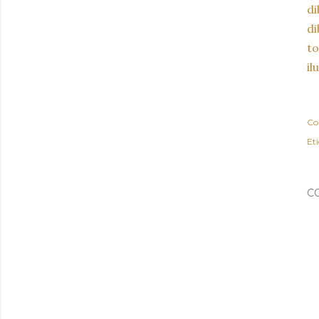
di
di
to
il
Co
Et
C