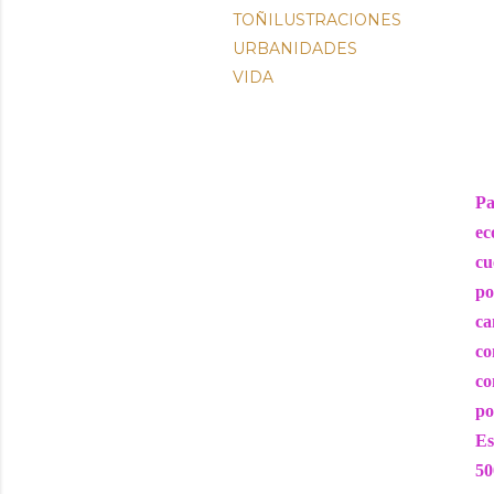
TOÑILUSTRACIONES
URBANIDADES
VIDA
Pa
ec
cu
po
ca
co
co
po
Es
50