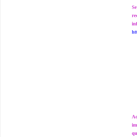
Se
re
in
ht
Aq
im
qu