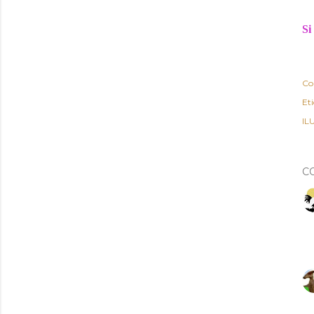
Si
Co
Et
IL
C