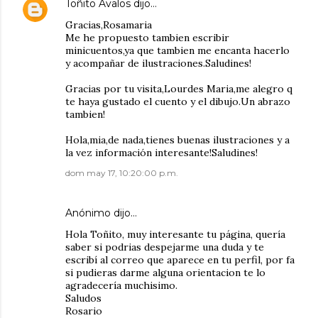
Toñito Avalos
dijo…
Gracias,Rosamaria
Me he propuesto tambien escribir
minicuentos,ya que tambien me encanta hacerlo
y acompañar de ilustraciones.Saludines!
Gracias por tu visita,Lourdes Maria,me alegro q
te haya gustado el cuento y el dibujo.Un abrazo
tambien!
Hola,mia,de nada,tienes buenas ilustraciones y a
la vez información interesante!Saludines!
dom may 17, 10:20:00 p.m.
Anónimo dijo…
Hola Toñito, muy interesante tu página, quería
saber si podrias despejarme una duda y te
escribí al correo que aparece en tu perfil, por fa
si pudieras darme alguna orientacion te lo
agradecería muchisimo.
Saludos
Rosario