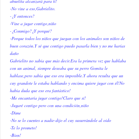
abuelita alcanzará para ti!
-No vine a eso,Gabrielito.
-¿Y entonces?
-Vine a jugar contigo,niño
-¿Conmigo?¿Y porqué?
-Porque todos los niños que juegan con los animales son niños de
buen corazón.
Y sé que contigo puedo pasarla bien y no me harías
daño
Gabrielito no sabía que más decir.Era la primera vez que hablaba
con un animal, siempre deseaba que su perro Gomita le
hablase,pero sabía que eso era imposible.Y ahora resulta que un
cuy grandote le estaba hablando y encima quiere jugar con él!No
habia duda que eso era fantástico!
-Me encantaría jugar contigo!Claro que sí!
-Jugaré contigo pero con una condición,niño
-Dime
-No se lo cuentes a nadie-dijo el cuy susurrándole al oido
-Te lo prometo!
-Bien!