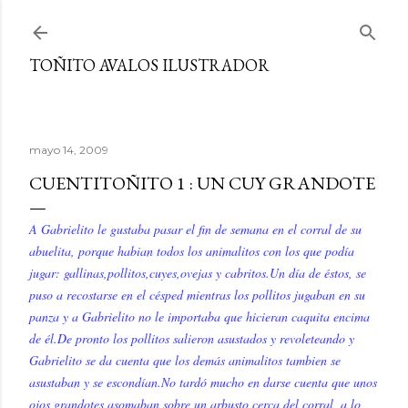
Ir al contenido principal
TOÑITO AVALOS ILUSTRADOR
mayo 14, 2009
CUENTITOÑITO 1 : UN CUY GRANDOTE
A Gabrielito le gustaba pasar el fin de semana en el corral de su
abuelita, porque habian todos los animalitos con los que podía
jugar: gallinas,pollitos,cuyes,ovejas y cabritos.Un día de éstos, se
puso a recostarse en el césped mientras los pollitos jugaban en su
panza y a Gabrielito no le importaba que hicieran caquita encima
de él.De pronto los pollitos salieron asustados y revoleteando y
Gabrielito se da cuenta que los demás animalitos tambien se
asustaban
y se escondían.No tardó mucho en darse cuenta que unos
ojos grandotes asomaban sobre un arbusto cerca del corral, a lo