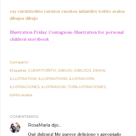
cuy
cuentitoñito
cuentos
cuentos infantiles
toñito avalos
dibujos
dibujo
Illustration Friday: Contagious-Illustration for personal
children storybook
Compartir
Etiquetas:
CUENTITOÑITO
DIBUJO
DIBUJOS
DRAW
ILLUSTRATION
ILLUSTRATIONS
ILUSTRACIÓN
ILUSTRACIONES
ILUSTRADOR
TOÑILUSTRACIONES
toñito avalos
COMENTARIOS
RosaMaría
dijo…
Qué dulzura! Me parece delicioso y apropiado