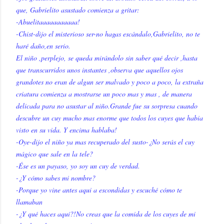
que, Gabrielito asustado comienza a gritar:
-Abuelitaaaaaaaaaaa!
-Chist-dijo el misterioso ser-no hagas escándalo,Gabrielito, no te
haré daño,en serio.
El niño ,perplejo, se queda mirándolo sin saber qué decir ,hasta
que transcurridos unos instantes ,observa que aquellos ojos
grandotes no eran de algun ser malvado y poco a poco, la extraña
criatura comienza a mostrarse un poco mas y mas , de manera
delicada para no asustar al niño.Grande fue su sorpresa cuando
descubre un cuy mucho mas enorme que todos los cuyes que habia
visto en su vida. Y encima hablaba!
-Oye-dijo el niño ya mas recuperado del susto-¿No serás el cuy
mágico que sale en la tele?
-Ése es un payaso, yo soy un cuy de verdad.
-¿Y cómo sabes mi nombre?
-Porque yo vine antes aqui a escondidas y escuché cómo te
llamaban
-¿Y qué haces aquí?!No creas que la comida de los cuyes de mi