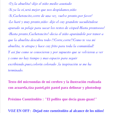
-Uy,la abuelita!-dijo el niño medio asustado
-Si,ya la oí,será mejor que nos despidamos,niño
-Si,Cachetoncito,corre de una vez, vuelve pronto,por favor!
-Lo haré y muy pronto,niño- dijo el cuy grandote sacudiéndose
apurado su pelaje para sacar los restos de césped-Hasta prontoooo!
-Hasta pronto,Cachetoncito!-decia el niño apurándole por temor a
que la abuelita descubra todo-!!Corre,corre!!Como te vea mi
abuelita, te atrapa y hace cuy frito para toda la comunidad!
Y asi fue como se conocieron y por supuesto que se volvieron a ver
y como no hay tiempo y mas espacio para seguir
escribiendo,pues,colorín colorado ,la inspiración se me ha
terminado.
Texto del microondas de mi cerebro y la ilustración realizada
con acuarela,tiza pastel,pitt pastel para delinear y photoshop
Próximo Cuentitoñito : "El pollito que decía guau-guau!"
VOZ EN OFF: -Dejad este cuentitoñito al alcance de los niños!