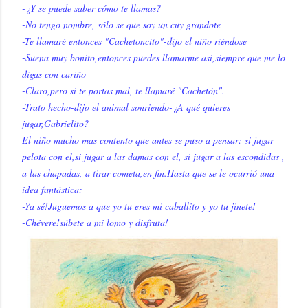
-¿Y se puede saber cómo te llamas?
-No tengo nombre, sólo se que soy un cuy grandote
-Te llamaré entonces "Cachetoncito"-dijo el niño riéndose
-Suena muy bonito,entonces puedes llamarme asi,siempre que me lo
digas con cariño
-Claro,pero si te portas mal, te llamaré "Cachetón".
-Trato hecho-dijo el animal sonriendo-¿A qué quieres
jugar,Gabrielito?
El niño mucho mas contento que antes se puso a pensar: si jugar
pelota con el,si jugar a las damas con el, si jugar a las escondidas ,
a las chapadas, a tirar cometa,en fin.Hasta que se le ocurrió una
idea fantástica:
-Ya sé!Juguemos a que yo tu eres mi caballito y yo tu jinete!
-Chévere!súbete a mi lomo y disfruta!