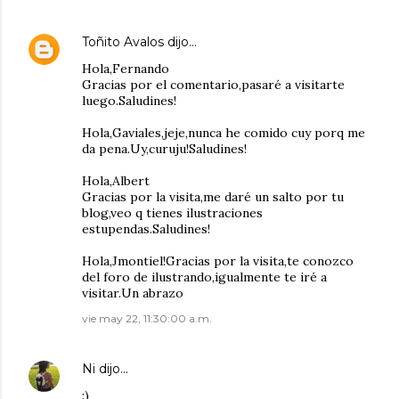
Toñito Avalos
dijo…
Hola,Fernando
Gracias por el comentario,pasaré a visitarte
luego.Saludines!
Hola,Gaviales,jeje,nunca he comido cuy porq me
da pena.Uy,curuju!Saludines!
Hola,Albert
Gracias por la visita,me daré un salto por tu
blog,veo q tienes ilustraciones
estupendas.Saludines!
Hola,Jmontiel!Gracias por la visita,te conozco
del foro de ilustrando,igualmente te iré a
visitar.Un abrazo
vie may 22, 11:30:00 a.m.
Ni
dijo…
:)