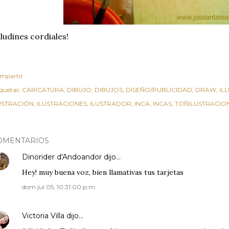
ludines cordiales!
mpartir
iquetas:
CARICATURA
DIBUJO
DIBUJOS
DISEÑO/PUBLICIDAD
DRAW
IL
USTRACIÓN
ILUSTRACIONES
ILUSTRADOR
INCA
INCAS
TOÑILUSTRACIO
OMENTARIOS
Dinorider d'Andoandor
dijo…
Hey! muy buena voz, bien llamativas tus tarjetas
dom jul 05, 10:31:00 p.m.
Victoria Villa
dijo…