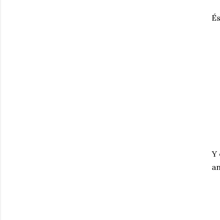
És
Y 
an