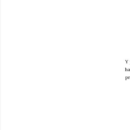
Y 
ha
pr