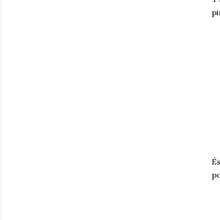
pi
És
po