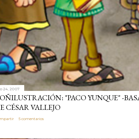
lio 24, 2007
OÑILUSTRACIÓN: "PACO YUNQUE" -BAS
E CÉSAR VALLEJO
mpartir
5 comentarios