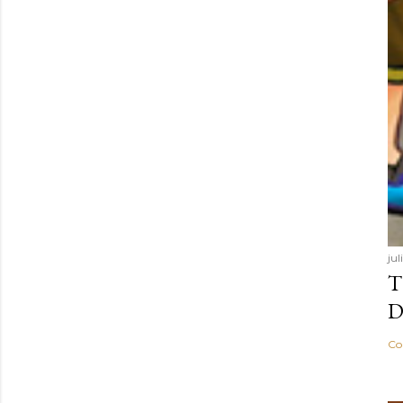
ju
T
D
Co