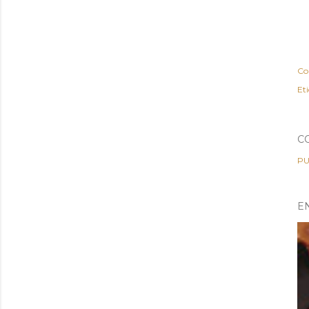
Co
Et
C
PU
E