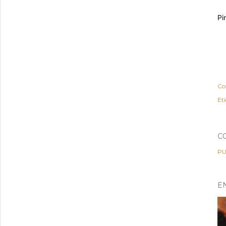
Pi
Co
Et
C
PU
E