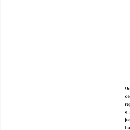
Un
ce
re
el
ju
bu