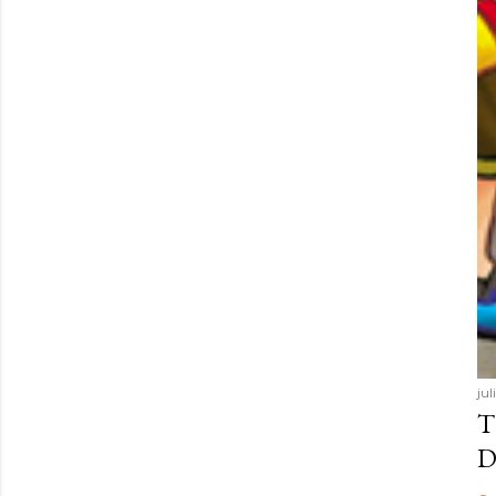
ju
T
D