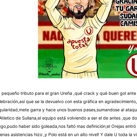
 pequeño tributo para el gran Ureña ,qué crack y qué buen gol ante 
lebración,asi que se la devuelvo con esta gráfica en agradecimient
gularidad,mete garra y hace unos buenos pases,sumandose al ataqu
 Atletico de Sullana,el equipo está volviendo a ser el de antes ,que
ego,pudo haber sido goleada,nos faltó mas definición;el Orejas entr
enas asistencias hizo ,y Polo está en un alto nivel! Y dale U toda la v