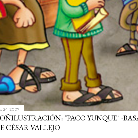
lio 24, 2007
OÑILUSTRACIÓN: "PACO YUNQUE" -BAS
E CÉSAR VALLEJO