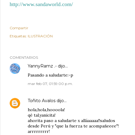
http://www.sandaworld.com/
Compartir
Etiquetas:
ILUSTRACIÓN
COMENTARIOS
YannyRamz .-
dijo…
Pasando a saludarte:-p
mar feb 07, 01:59:00 p.m.
Toñito Avalos
dijo…
hola,hola,hoooola!
qé tal,yanicita!
ahorita paso a saludarte x alláaaaaa!!saludos
desde Perú y "que la fuerza te acompañeeee"!
arrrrrrrrr!