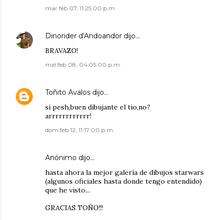
mar feb 07, 11:25:00 p.m.
Dinorider d'Andoandor
dijo…
BRAVAZO!
mié feb 08, 04:05:00 p.m.
Toñito Avalos
dijo…
si pesh,buen dibujante el tio,no?
arrrrrrrrrrrr!
dom feb 12, 11:17:00 p.m.
Anónimo dijo…
hasta ahora la mejor galería de dibujos starwars
(algunos oficiales hasta donde tengo entendido)
que he visto...
GRACIAS TOÑO!!!