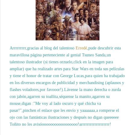
Arrrrrrrrr,gracias al blog del talentoso
Erredé
,pude descubrir esta
maravillosa página perteneciente al genial Tsuneo Sanda,un
talentoso ilustrador (si tienes orzuelo,click en la imagen para
ampliar) que ha realizado artes para Star Wars en toda sus películas
y tiene el honor de tratar con George Lucas,para quien ha trabajado
en los diversos encargos de publicidad y merchandising (aplausos y
flashes voladores,por favooor!).Lávense la mano derecha o zurda
con jabón,agarren su toallita,séquense la manito,agarren su
mouse,digan :"Me voy al lado oscuro y qué chicha va
pasar!",pinchen el enlace que les envío y yaaaaaaa,a romperse el
ojo con las fantásticas ilustraciones y después no digan queeeeee
Toñito no les avisóooooooooooooooooo!arrrrrrrrrrrrrrrrrrr!