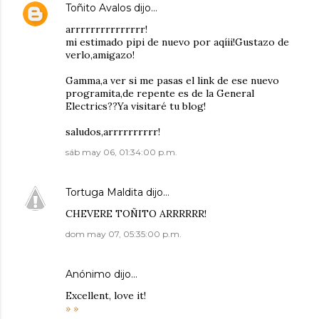
Toñito Avalos
dijo…
arrrrrrrrrrrrrrr!
mi estimado pipi de nuevo por aqíii!Gustazo de
verlo,amigazo!
Gamma,a ver si me pasas el link de ese nuevo
programita,de repente es de la General
Electrics??Ya visitaré tu blog!
saludos,arrrrrrrrrr!
sáb may 06, 01:34:00 p.m.
Tortuga Maldita
dijo…
CHEVERE TOÑITO ARRRRRR!
dom may 07, 05:35:00 p.m.
Anónimo dijo…
Excellent, love it!
»
»