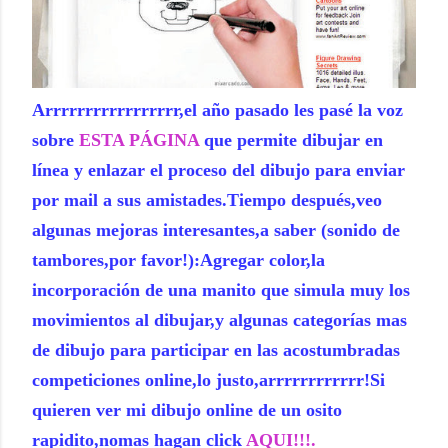
Arrrrrrrrrrrrrrrrr,el año pasado les pasé la voz
sobre
ESTA PÁGINA
que permite dibujar en
línea y enlazar el proceso del dibujo para enviar
por mail a sus amistades.Tiempo después,veo
algunas mejoras interesantes,a saber (sonido de
tambores,por favor!):Agregar color,la
incorporación de una manito que simula muy los
movimientos al dibujar,y algunas categorías mas
de dibujo para participar en las acostumbradas
competiciones online,lo justo,arrrrrrrrrrrr!Si
quieren ver mi dibujo online de un osito
rapidito,nomas hagan click
AQUI!!!.