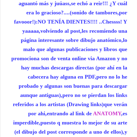
aguantó más y juúass,se echó a reir!!! ¿Y cuál
era lo gracioso?....(sonido de tambores,por
favooor!):NO TENÍA DIENTES!!!! ..Chessss! Y
yaaaaa,volviendo al post,les recomiendo una
página interesante sobre dibujo anatómico,lo
malo que algunas publicaciones y libros que
promociona son de venta online via Amazon y no
hay muchas descargas directas (por ahí en la
cabecera hay alguna en PDF,pero no lo he
probado y algunas son buenas para descargar
aunque antiguas),pero no se pierdan los links
referidos a los artistas (Drawing links)que verán
por ahi,entrando al link de
ANATOMY
,es
imperdible,puesto q muestra lo mejor de su arte
(el dibujo del post corresponde a uno de ellos),y