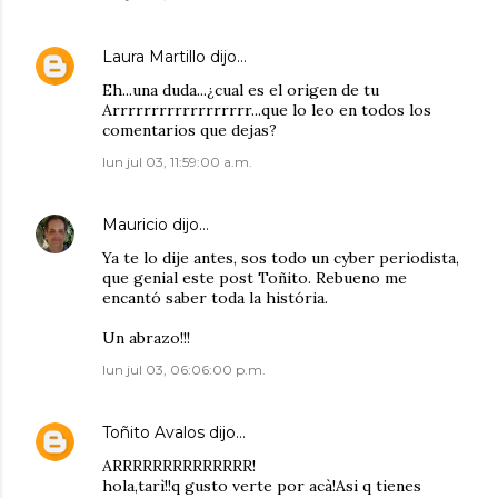
Laura Martillo
dijo…
Eh...una duda...¿cual es el origen de tu
Arrrrrrrrrrrrrrrrrr...que lo leo en todos los
comentarios que dejas?
lun jul 03, 11:59:00 a.m.
Mauricio
dijo…
Ya te lo dije antes, sos todo un cyber periodista,
que genial este post Toñito. Rebueno me
encantó saber toda la história.
Un abrazo!!!
lun jul 03, 06:06:00 p.m.
Toñito Avalos
dijo…
ARRRRRRRRRRRRRR!
hola,tarì!!q gusto verte por acà!Asi q tienes