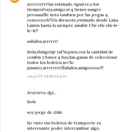
arrrrrrrrr!mi estimado Aguirre,a los
tiempos!vaya,amigo,sì q tienes sangre
peruana!Se nota tambien por las jergas q
conoces,eh?Un abrazote,estimado desde Lima
Limòn hasta la siempre amable Chi-chi-chi-le-
le-le!!
saludos,arrrrrr!
hola,shingo!qè tal?si,pues,con la cantidad de
combis y buses q hay,dan ganas de coleccionar
todos los boletos,no?lo
juuusto,arrrrrrrr!Saludos,amigooooo!!!
vie jul 07, 06:16:00 p.m.
Anónimo dijo…
hola
soy jorge de chile
he visto tus boletos de transporte es
interesante poder intercambiar algo,