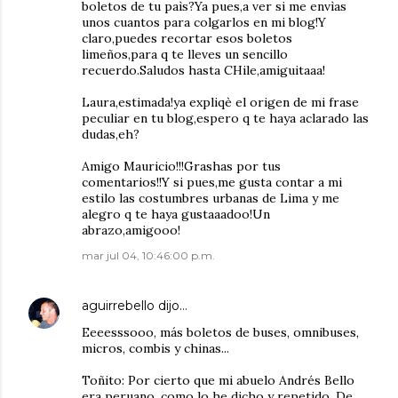
boletos de tu paìs?Ya pues,a ver si me envìas
unos cuantos para colgarlos en mi blog!Y
claro,puedes recortar esos boletos
limeños,para q te lleves un sencillo
recuerdo.Saludos hasta CHile,amiguitaaa!
Laura,estimada!ya expliqè el origen de mi frase
peculiar en tu blog,espero q te haya aclarado las
dudas,eh?
Amigo Mauricio!!!Grashas por tus
comentarios!!Y si pues,me gusta contar a mi
estilo las costumbres urbanas de Lima y me
alegro q te haya gustaaadoo!Un
abrazo,amigooo!
mar jul 04, 10:46:00 p.m.
aguirrebello
dijo…
Eeeesssooo, más boletos de buses, omnibuses,
micros, combis y chinas...
Toñito: Por cierto que mi abuelo Andrés Bello
era peruano, como lo he dicho y repetido. De