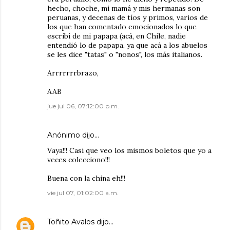
hecho, choche, mi mamá y mis hermanas son
peruanas, y decenas de tíos y primos, varios de
los que han comentado emocionados lo que
escribí de mi papapa (acá, en Chile, nadie
entendió lo de papapa, ya que acá a los abuelos
se les dice "tatas" o "nonos", los más italianos.
Arrrrrrrbrazo,
AAB
jue jul 06, 07:12:00 p.m.
Anónimo dijo…
Vaya!!! Casi que veo los mismos boletos que yo a
veces colecciono!!!
Buena con la china eh!!!
vie jul 07, 01:02:00 a.m.
Toñito Avalos
dijo…