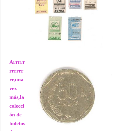
Arrrrr
rrrrrr
rr,una
vez
más,la
colecci
ón de
boletos