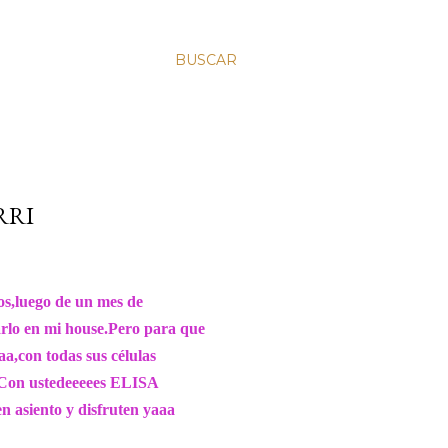
BUSCAR
RRI
os,luego de un mes de
arlo en mi house.Pero para que
aa,con todas sus células
s! Con ustedeeeees ELISA
 asiento y disfruten yaaa