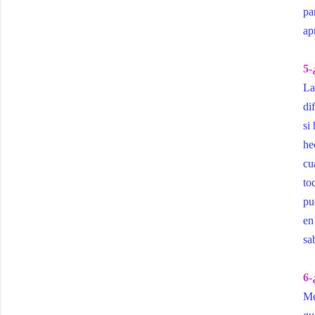
pa
ap
5-
La
di
si
he
cu
to
pu
en
sa
6-
Me