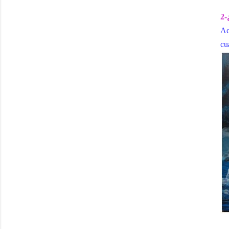
2-
Ac
cu