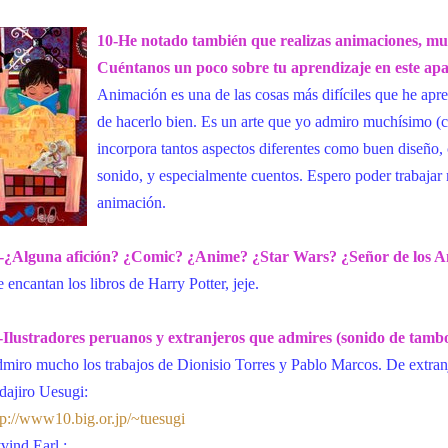
1
0-He notado también que realizas animaciones, muy
Cuéntanos un
poco sobre tu aprendizaje en este ap
Animación es una de las cosas más difíciles que he apre
de hacerlo bien. Es un arte que yo admiro muchísimo (
incorpora tantos aspectos diferentes como buen diseño, 
sonido, y especialmente cuentos. Espero poder trabajar
animación.
-¿Alguna afición? ¿Comic? ¿Anime? ¿Star Wars? ¿Señor de los An
 encantan los libros de Harry Potter, jeje.
-Ilustradores peruanos y extranjeros que admires (sonido de tambo
miro mucho los trabajos de Dionisio Torres y Pablo Marcos. De extranjer
dajiro Uesugi:
tp://www10.big.or.jp/~tuesugi
vind Earl :