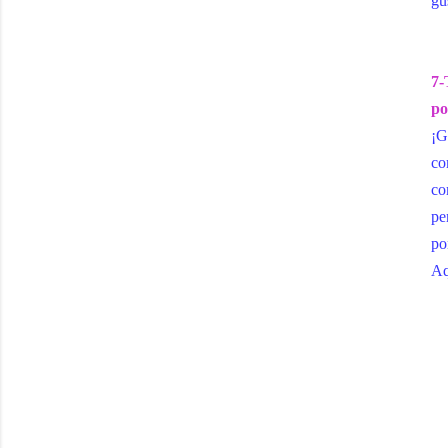
gu
7-
po
¡G
co
co
pe
po
Aq