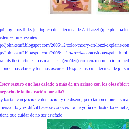
uí hay unos links (en ingles) de la técnica de Art Lozzi (que pintaba lo
eden ser interesantes
tp://johnkstuff.blogspot.com/2006/12/color-theory-art-lozzi-explains-so
tp://johnkstuff.blogspot.com/2006/11/art-lozzi-scooter-looter-paint.html
ra mis ilustraciones mas realísticas (en óleo) comienzo con un tono med
s tonos mas claros y los mas oscuros. Después uso una técnica de glazing
Estoy seguro que has dejado a más de un gringo con los ojos abiert
 negocio de la ilustración por allá?
y bastante negocio de ilustración y de diseño, pero también muchísima
menzando y es difícil hacerse conocer. La mayoría de ilustradores tra
 tiene que cuidar de no ser estafado.