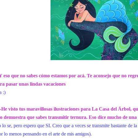
Y eso que no sabes cómo estamos por acá. Te aconsejo que no regres
ra pasar unas lindas vacaciones
a :)
-He visto tus maravillosas ilustraciones para La Casa del Árbol, q
o demuestra que sabes transmitir ternura. Eso dice mucho de una 
 lo se, pero espero que SI. Creo que a veces se transmite bastante de la 
or lo menos pensando en el arte de mis amigos).