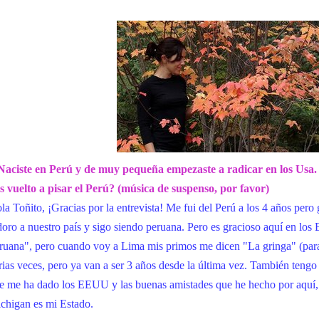
Naciste en Perú y de muy pequeña empezaste a radicar en los Usa
s vuelto a pisar el Perú? (música de suspenso, por favor)
la Toñito, ¡Gracias por la entrevista! Me fui del Perú a los 4 años pero 
oro a nuestro país y sigo siendo peruana. Pero es gracioso aquí en 
ruana", pero cuando voy a Lima mis primos me dicen "La gringa" (para 
rias veces, pero ya van a ser 3 años desde la última vez. También teng
e me ha dado los EEUU y las buenas amistades que he hecho por aquí, e
chigan es mi Estado.