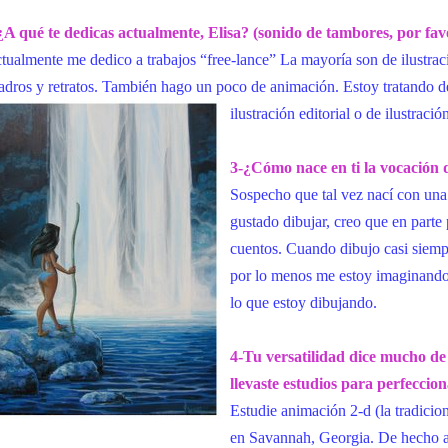
¿A qué te dedicas actualmente, Elisa? (sonido de tambores, por fav
tualmente me dedico a trabajos “free-lance” La mayoría son de ilustrac
adros y retratos. También hago un poco de animación. Estoy tratando 
ilustración editorial o de ilustraci
3-¿Cómo nace en ti la vocación 
Sospecho que tal vez nací con una
gustado dibujar, creo que en part
cuentos. Cuando dibujo casi siemp
por lo menos me estoy imaginando 
lo que estoy dibujando.
4-Tu versatilidad dice mucho de 
llevaste estudios para perfeccio
Estudie animación 2-d (la tradicio
en Savannah, Georgia. De hecho ap