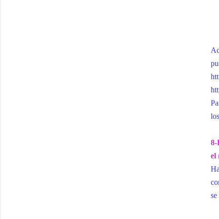
Aq
pu
ht
ht
Pa
lo
8-
el
Ha
co
se