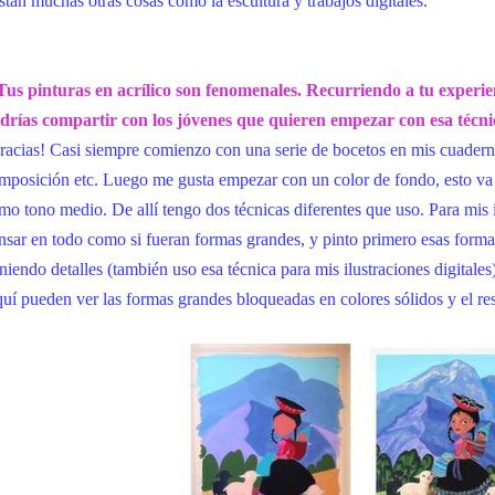
stan muchas otras cosas como la escultura y trabajos digitales.
Tus pinturas en acrílico son fenomenales. Recurriendo a tu experie
drías compartir con los jóvenes que quieren empezar con esa técn
racias! Casi siempre comienzo con una serie de bocetos en mis cuadern
mposición etc. Luego me gusta empezar con un color de fondo, esto va a
mo tono medio. De allí tengo dos técnicas diferentes que uso. Para mis i
nsar en todo como si fueran formas grandes, y pinto primero esas formas 
niendo detalles (también uso esa técnica para mis ilustraciones digitales)
uí pueden ver las formas grandes bloqueadas en colores sólidos y el res