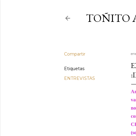
TOÑITO 
Compartir
en
E
Etiquetas
:
ENTREVISTAS
Ar
va
no
co
CH
(s