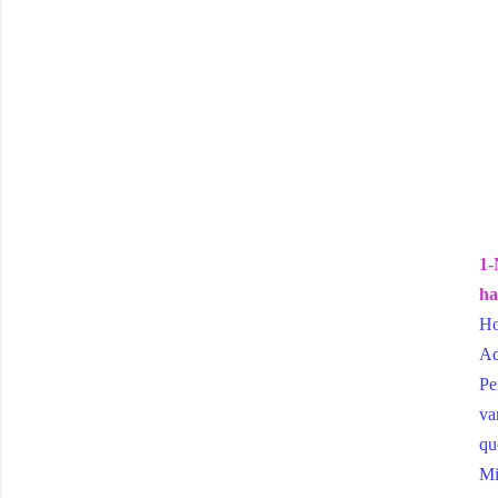
1-
ha
Ho
Ad
Pe
va
qu
Mi