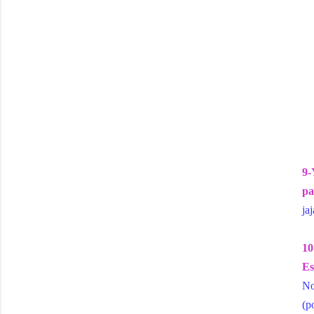
9-
pa
jaj
10
Es
No
(p