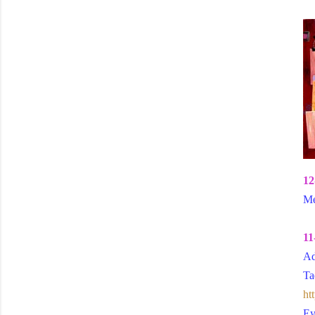
12
Me
11
Ad
Ta
ht
Ey