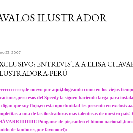
Ir al contenido principal
AVALOS ILUSTRADOR
ero 23, 2007
XCLUSIVO: ENTREVISTA A ELISA CHAVA
ILUSTRADORA-PERÚ
rrrrrrrrrrr,de nuevo por aqui,blogeando como en los viejos tiemp
caciones,pero esos del Speedy la siguen haciendo larga para instal
 digan que soy flojo,en esta oportunidad les presento en exclusivaa
mpletitas a una de las ilustradoras mas talentosas de nuestro paí
ÁVARRIIIIIIIII! Pónganse de pie,canten el himno nacional ,tomen
onido de tambores,por favoooor!):