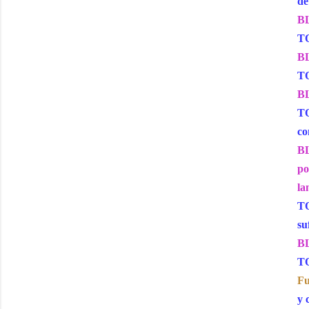
de
BL
TO
BL
TO
BL
TO
co
BL
po
la
TO
su
BL
TO
Fu
y 