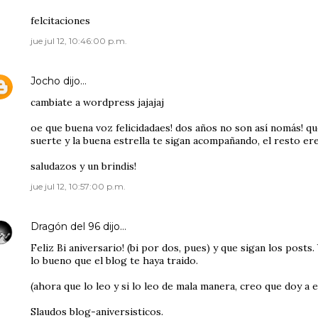
felcitaciones
jue jul 12, 10:46:00 p.m.
Jocho
dijo…
cambiate a wordpress jajajaj
oe que buena voz felicidadaes! dos años no son así nomás! qu
suerte y la buena estrella te sigan acompañando, el resto ere
saludazos y un brindis!
jue jul 12, 10:57:00 p.m.
Dragón del 96
dijo…
Feliz Bi aniversario! (bi por dos, pues) y que sigan los posts.
lo bueno que el blog te haya traido.
(ahora que lo leo y si lo leo de mala manera, creo que doy a 
Slaudos blog-aniversisticos.