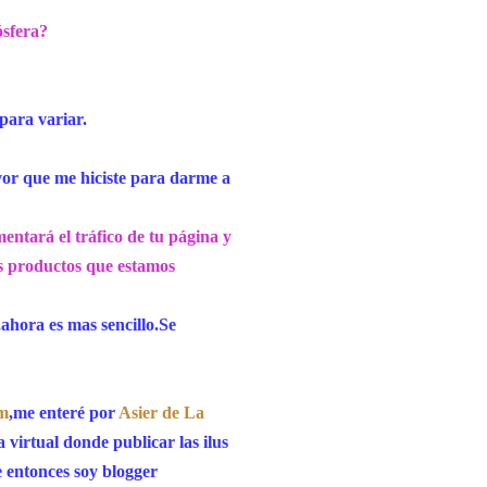
ósfera?
para variar.
or que me hiciste para darme a
ntará el tráfico de tu página y
os productos que estamos
hora es mas sencillo.Se
om
,me enteré por
Asier de La
 virtual donde publicar las ilus
e entonces soy blogger