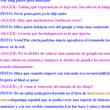
 este blog pobre pero honrado:
OGGER:-Toñito¿qué experiencias te deja este 2do año en la blog
ÑITO:-No te pases,peee,ya lo dije antes
OGGER:-Hay que marketearse,Toñito,no crees?
ÑITO:-Mira quien habla,tu eres del google y estás mas rankeado 
OGGER:-Gracias por los halagos,eso es lo que quería.
ÑITO:-Veste!Por cierto,padrino mío,te agradezco el tremendo fav
nocer en la red.
OGGER:-No te olvides de colocar mas anuncios de google,eso aume
n mas videos en youtube,y tampoco te olvides de gmail,y los nuev
nzando ultimamente.
ÑITO:-Mira que cuando empecé con esto,todo era recontradificil,a
fre,pero al final se goza!
OGGER:-¿Y cómo te enteraste del mundo de los blogs?
ÑITO:-Yo no sabia nada,pero leyendo en el foro de
ilustrando.c
ente
,colegamigo español que se podia crear una especie de bitácora
comentar y a la vez recibir comentarios.Eso fue hace 2 años y desd