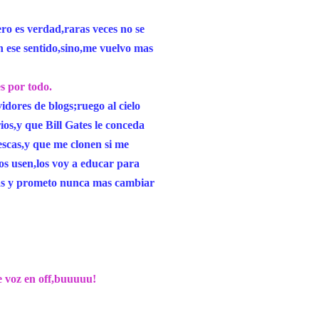
o es verdad,raras veces no se
 ese sentido,sino,me vuelvo mas
s por todo.
dores de blogs;ruego al cielo
ios,y que Bill Gates le conceda
escas,y que me clonen si me
os usen,los voy a educar para
itas y prometo nunca mas cambiar
 voz en off,buuuuu!