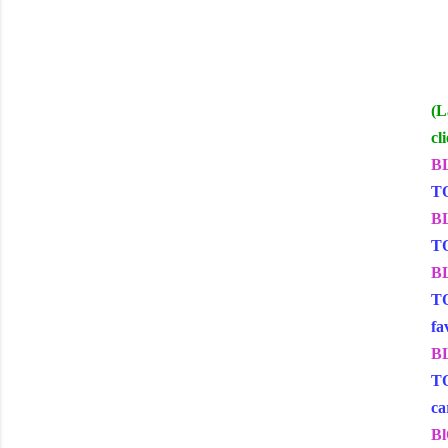
(L
cl
BL
TO
BL
TO
BL
TO
fa
BL
TO
ca
Bl