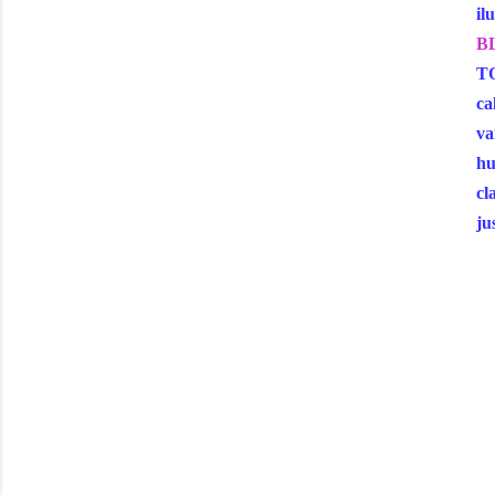
il
BL
TO
ca
va
hu
cl
ju