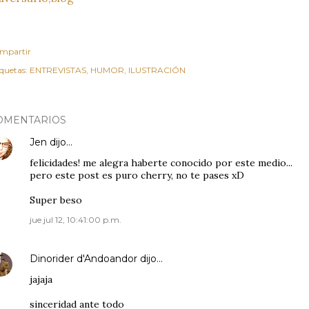
mpartir
iquetas:
ENTREVISTAS
HUMOR
ILUSTRACIÓN
OMENTARIOS
Jen
dijo…
felicidades! me alegra haberte conocido por este medio...
pero este post es puro cherry, no te pases xD
Super beso
jue jul 12, 10:41:00 p.m.
Dinorider d'Andoandor
dijo…
jajaja
sinceridad ante todo