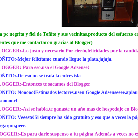
a pc negrita y fiel de Toñito y sus vecinitas,producto del esfuerzo 
ientes que me contactaron gracias al Blogger)
OGGER:-Lo justo y necesario.Por cierto,felicidades por la cantida
ÑITO:-Mejor felicítame cuando llegue la plata,jajaja.
OGGER:-Para eso,usa el Google Adsense!
ÑITO:-De eso no se trata la entrevista
OGGER:-Entonces te sacamos del Blogger
ÑITO:-Nooooo!Estimados lectores,usen Google Adsenseeee,aplauso
vooooor!
OGGER:-Asi se habla,te ganaste un año mas de hospedaje en Blo
ÑITO:-Veeeste!Si siempre ha sido gratuito y eso que a veces la p
rgar,no,peee.
OGGER:-Es para darle suspenso a tu página.Además a veces no es 