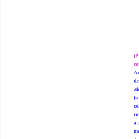
(P
co
Ar
de
,s
(s
co
co
a 
mo