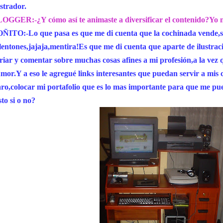
ustrador.
OGGER:-¿Y cómo así te animaste a diversificar el contenido?Yo no
ÑITO:-Lo que pasa es que me di cuenta que la cochinada vende,so
lentones,jajaja,mentira!Es que me di cuenta que aparte de ilustrac
riar y comentar sobre muchas cosas afines a mi profesión,a la vez 
mor.Y a eso le agregué links interesantes que puedan servir a mis c
aro,colocar mi portafolio que es lo mas importante para que me pued
sto si o no?