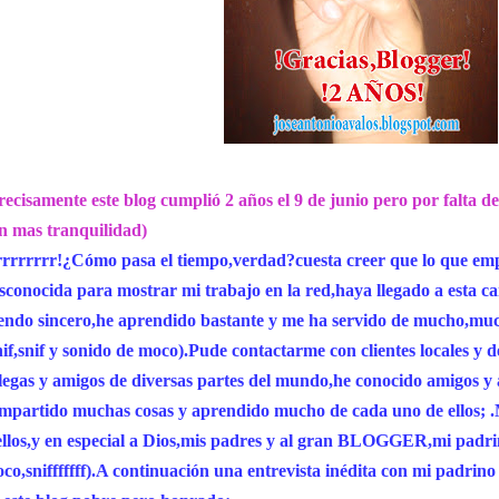
recisamente este blog cumplió 2 años el 9 de junio pero por falta de
n mas tranquilidad)
rrrrrrr!¿Cómo pasa el tiempo,verdad?cuesta creer que lo que e
sconocida para mostrar mi trabajo en la red,haya llegado a esta c
iendo sincero,he aprendido bastante y me ha servido de mucho,much
nif,snif y sonido de moco).Pude contactarme con clientes locales y d
legas y amigos de diversas partes del mundo,he conocido amigos y
mpartido muchas cosas y aprendido mucho de cada uno de ellos; .M
ellos,y en especial a Dios,mis padres y al gran BLOGGER,mi padri
co,snifffffff).A continuación una entrevista inédita con mi padrino