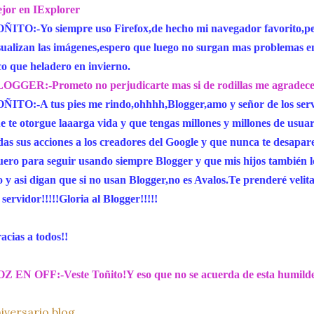
jor en IExplorer
ÑITO:-Yo siempre uso Firefox,de hecho mi navegador favorito,per
sualizan las imágenes,espero que luego no surgan mas problemas en
co que heladero en invierno.
OGGER:-Prometo no perjudicarte mas si de rodillas me agradece
ÑITO:-A tus pies me rindo,ohhhh,Blogger,amo y señor de los servi
e te otorgue laaarga vida y que tengas millones y millones de usuar
das sus acciones a los creadores del Google y que nunca te desapar
ero para seguir usando siempre Blogger y que mis hijos también l
o y asi digan que si no usan Blogger,no es Avalos.Te prenderé vel
 servidor!!!!!Gloria al Blogger!!!!!
acias a todos!!
Z EN OFF:-Veste Toñito!Y eso que no se acuerda de esta humilde
iversario,blog