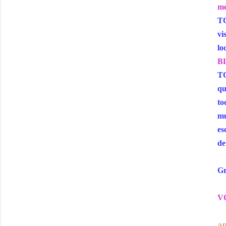
me
TO
vi
lo
BL
TO
qu
to
mu
es
de
Gr
VO
an