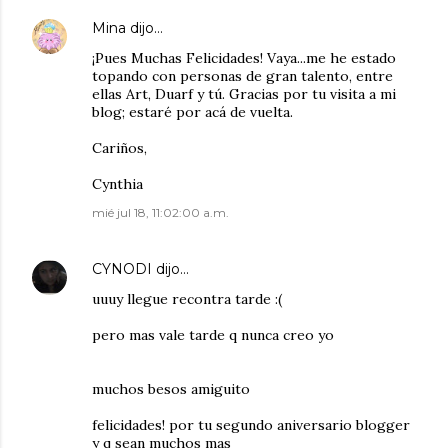
Mina
dijo…
¡Pues Muchas Felicidades! Vaya...me he estado
topando con personas de gran talento, entre
ellas Art, Duarf y tú. Gracias por tu visita a mi
blog; estaré por acá de vuelta.
Cariños,
Cynthia
mié jul 18, 11:02:00 a.m.
CYNODI
dijo…
uuuy llegue recontra tarde :(
pero mas vale tarde q nunca creo yo
muchos besos amiguito
felicidades! por tu segundo aniversario blogger
y q sean muchos mas