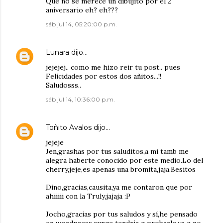
Que no se merece un dibujito por el 2
aniversario eh? eh???
sáb jul 14, 05:20:00 p.m.
Lunara
dijo…
jejejej.. como me hizo reir tu post.. pues
Felicidades por estos dos añitos...!!
Saludosss..
sáb jul 14, 10:36:00 p.m.
Toñito Avalos
dijo…
jejeje
Jen,grashas por tus saluditos,a mi tamb me
alegra haberte conocido por este medio.Lo del
cherry,jeje,es apenas una bromita,jaja.Besitos
Dino,gracias,causita,ya me contaron que por
ahiiiii con la Truly,jajaja :P
Jocho,gracias por tus saludos y sí,he pensado