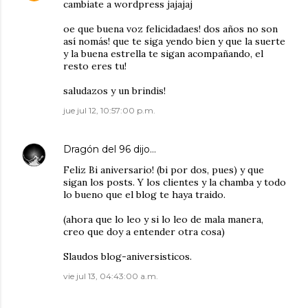
cambiate a wordpress jajajaj
oe que buena voz felicidadaes! dos años no son
así nomás! que te siga yendo bien y que la suerte
y la buena estrella te sigan acompañando, el
resto eres tu!
saludazos y un brindis!
jue jul 12, 10:57:00 p.m.
Dragón del 96
dijo…
Feliz Bi aniversario! (bi por dos, pues) y que
sigan los posts. Y los clientes y la chamba y todo
lo bueno que el blog te haya traido.
(ahora que lo leo y si lo leo de mala manera,
creo que doy a entender otra cosa)
Slaudos blog-aniversisticos.
vie jul 13, 04:43:00 a.m.