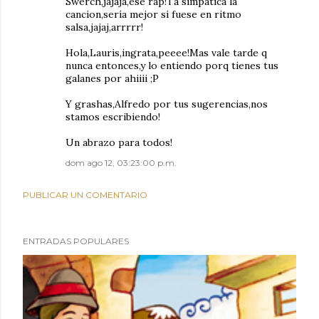
Swerch,jajaja,ese rap!Tá simpática la
cancion,sería mejor si fuese en ritmo
salsa,jajaj,arrrrr!
Hola,Lauris,ingrata,peeee!Mas vale tarde q
nunca entonces,y lo entiendo porq tienes tus
galanes por ahiiii ;P
Y grashas,Alfredo por tus sugerencias,nos
stamos escribiendo!
Un abrazo para todos!
dom ago 12, 03:23:00 p.m.
PUBLICAR UN COMENTARIO
ENTRADAS POPULARES