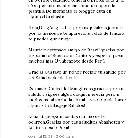
en wordpress,aunqe tendria q probarlo,ya q no
sé si permite manipular como uno qiere la
plantilla.De momento el blogger está en
alguito.Un abasho
Hola,Dragón!grashas por tus palabras,jeje,a ti
por lo menos se te apareció un club de fans,no
te puedes quejar,jeje.
Mauricio,estimado amigo de Brazil!gracias por
tus saludos!Bueno,son 2 añitos y espero q sean
muchos mas.Un abrazote desde Perú!
Gracias,Gustavo,un honor recibir tu saludo por
acá.Saludos desde Perú!!
Estimado Galled,del Mangbross,gracias por tu
saludo,y sí,pues,algun dibujín merecía pero ni
modos me absorbe la chamba y solo pude hacer
algunas fotillas,jeje.Saludos!
Lunarita,jeje,son cositas q a uno se le
ocurren.Gracias por tus saluditos!Abashotes y
Besitos desde Perú!
dom jul 15, 09:43:00 p.m.