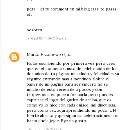
pdta-: lei tu comment en mi blog jaaa! te pasas
eh!
besotes
mié jul 18, 11:09:00 p.m.
Marco Escobedo
dijo…
Holas escribiendo por primera vez pero creo
que en el momento Justo de celebraciòn de los
dos años de tu pàgina, un saludo y felicidades ya
seguire entrando mas a mendudo. Sobre el
baner de mi pagina para ser sincero no se
mucho de esto recien de a pocos y con
tropezones empece a formarla pero puedes
capturar el logo del gatito de arriba, que es
como yo lo hice con cada enlace, mil disculpas,
pero como vez aqui aprendiendo un poco. UN
fuerte abrazo y que sigan las celebraciones con
harta chela jejee. Bye un gusto
jue jul 19, 11:16:00 a.m.