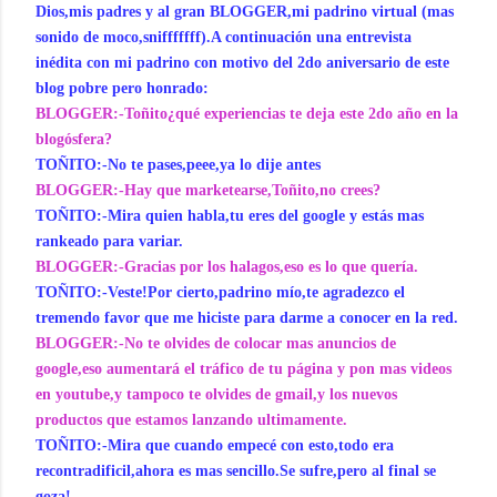
Dios,mis padres y al gran BLOGGER,mi padrino virtual (mas
sonido de moco,snifffffff).A continuación una entrevista
inédita con mi padrino con motivo del 2do aniversario de este
blog pobre pero honrado:
BLOGGER:-Toñito¿qué experiencias te deja este 2do año en la
blogósfera?
TOÑITO:-No te pases,peee,ya lo dije antes
BLOGGER:-Hay que marketearse,Toñito,no crees?
TOÑITO:-Mira quien habla,tu eres del google y estás mas
rankeado para variar.
BLOGGER:-Gracias por los halagos,eso es lo que quería.
TOÑITO:-Veste!Por cierto,padrino mío,te agradezco el
tremendo favor que me hiciste para darme a conocer en la red.
BLOGGER:-No te olvides de colocar mas anuncios de
google,eso aumentará el tráfico de tu página y pon mas videos
en youtube,y tampoco te olvides de gmail,y los nuevos
productos que estamos lanzando ultimamente.
TOÑITO:-Mira que cuando empecé con esto,todo era
recontradificil,ahora es mas sencillo.Se sufre,pero al final se
goza!