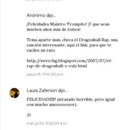
Anónimo dijo…
¡Felicidades Maistro Trompito! ¡Y que sean
muchos años más de éxitos!
Tema aparte man, checa el Dragonball Rap, una
canción interesante, aquí el link, para que te
vaciles un rato.
http://swerchg.blogspot.com/2007/07/el-
rap-de-dragonball-z-rulz.html
jue jul 19, 11:54:00 a.m.
Laura Zaferson
dijo…
FELICIDADES!! (atrasado horrible, pero igual
con mucho amooooooor).
:D
mar jul 24, 11:23:00 a.m.