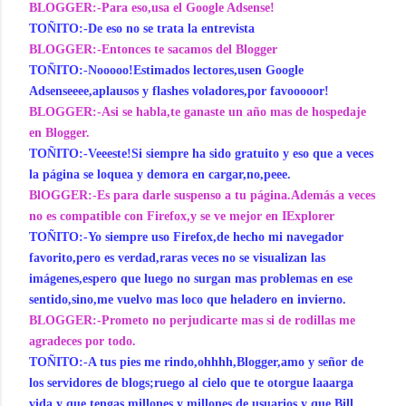
BLOGGER:-Para eso,usa el Google Adsense!
TOÑITO:-De eso no se trata la entrevista
BLOGGER:-Entonces te sacamos del Blogger
TOÑITO:-Nooooo!Estimados lectores,usen Google
Adsenseeee,aplausos y flashes voladores,por favooooor!
BLOGGER:-Asi se habla,te ganaste un año mas de hospedaje
en Blogger.
TOÑITO:-Veeeste!Si siempre ha sido gratuito y eso que a veces
la página se loquea y demora en cargar,no,peee.
BlOGGER:-Es para darle suspenso a tu página.Además a veces
no es compatible con Firefox,y se ve mejor en IExplorer
TOÑITO:-Yo siempre uso Firefox,de hecho mi navegador
favorito,pero es verdad,raras veces no se visualizan las
imágenes,espero que luego no surgan mas problemas en ese
sentido,sino,me vuelvo mas loco que heladero en invierno.
BLOGGER:-Prometo no perjudicarte mas si de rodillas me
agradeces por todo.
TOÑITO:-A tus pies me rindo,ohhhh,Blogger,amo y señor de
los servidores de blogs;ruego al cielo que te otorgue laaarga
vida y que tengas millones y millones de usuarios,y que Bill