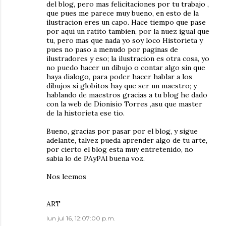
del blog, pero mas felicitaciones por tu trabajo ,
que pues me parece muy bueno, en esto de la
ilustracion eres un capo. Hace tiempo que pase
por aqui un ratito tambien, por la nuez igual que
tu, pero mas que nada yo soy loco Historieta y
pues no paso a menudo por paginas de
ilustradores y eso; la ilustracion es otra cosa, yo
no puedo hacer un dibujo o contar algo sin que
haya dialogo, para poder hacer hablar a los
dibujos si globitos hay que ser un maestro; y
hablando de maestros gracias a tu blog he dado
con la web de Dionisio Torres ,asu que master
de la historieta ese tio.
Bueno, gracias por pasar por el blog, y sigue
adelante, talvez pueda aprender algo de tu arte,
por cierto el blog esta muy entretenido, no
sabia lo de PAyPAl buena voz.
Nos leemos
ART
lun jul 16, 12:07:00 p.m.