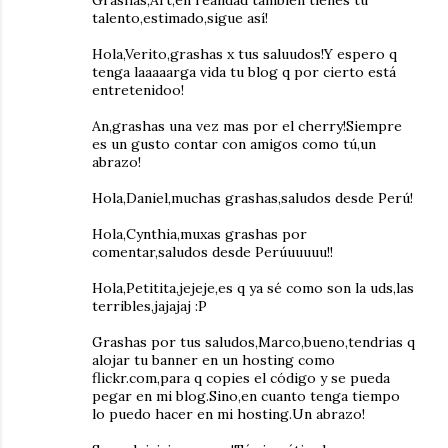
Grashas,Art,en realidad tambien tienes tu
talento,estimado,sigue así!
Hola,Verito,grashas x tus saluudos!Y espero q
tenga laaaaarga vida tu blog q por cierto está
entretenidoo!
An,grashas una vez mas por el cherry!Siempre
es un gusto contar con amigos como tú,un
abrazo!
Hola,Daniel,muchas grashas,saludos desde Perú!
Hola,Cynthia,muxas grashas por
comentar,saludos desde Perúuuuuu!!
Hola,Petitita,jejeje,es q ya sé como son la uds,las
terribles,jajajaj :P
Grashas por tus saludos,Marco,bueno,tendrias q
alojar tu banner en un hosting como
flickr.com,para q copies el código y se pueda
pegar en mi blog.Sino,en cuanto tenga tiempo
lo puedo hacer en mi hosting.Un abrazo!