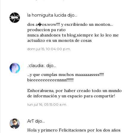
la homiguita lucida
dijo…
dos a�os.wow!!!! y escribiendo un monton...
produccion pa rato
nunca abandones tu blog,siempre ke lo leo me
actualizo en un monotn de cosas
dom jul 15, 10:04:00 p.m.
.:claudia:.
dijo…
...y que cumplas muchos maaaaaassss!!!!!
bieeeeeeeeeeennnn!!!!!!!!
Enhorabuena, por haber creado todo un mundo
de información y un espacio para compartir!
lun jul 16, 05:15:00 a.m.
ArT
dijo…
Hola y primero Felicitaciones por los dos años