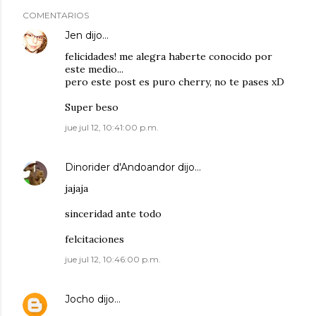
COMENTARIOS
Jen
dijo…
felicidades! me alegra haberte conocido por
este medio...
pero este post es puro cherry, no te pases xD
Super beso
jue jul 12, 10:41:00 p.m.
Dinorider d'Andoandor
dijo…
jajaja
sinceridad ante todo
felcitaciones
jue jul 12, 10:46:00 p.m.
Jocho
dijo…