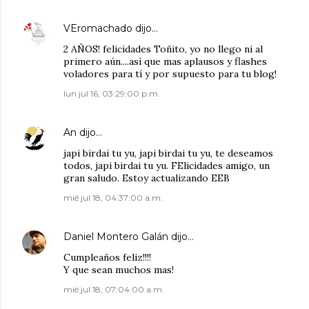
VEromachado
dijo…
2 AÑOS! felicidades Toñito, yo no llego ni al
primero aún....asì que mas aplausos y flashes
voladores para tí y por supuesto para tu blog!
lun jul 16, 03:29:00 p.m.
An
dijo…
japi birdai tu yu, japi birdai tu yu, te deseamos
todos, japi birdai tu yu. FElicidades amigo, un
gran saludo. Estoy actualizando EEB
mié jul 18, 04:37:00 a.m.
Daniel Montero Galán
dijo…
Cumpleaños feliz!!!!
Y que sean muchos mas!
mié jul 18, 07:04:00 a.m.