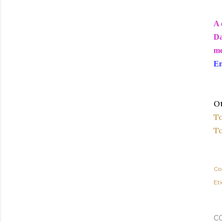
A 
Da
me
En
Ot
To
To
Co
Et
C