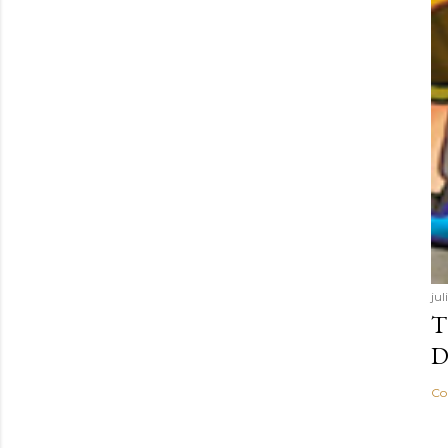
ju
T
D
Co