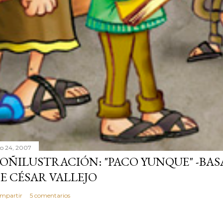
lio 24, 2007
OÑILUSTRACIÓN: "PACO YUNQUE" -BAS
E CÉSAR VALLEJO
mpartir
5 comentarios