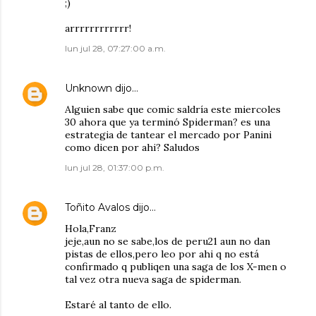
;)
arrrrrrrrrrrr!
lun jul 28, 07:27:00 a.m.
Unknown
dijo…
Alguien sabe que comic saldría este miercoles
30 ahora que ya terminó Spiderman? es una
estrategia de tantear el mercado por Panini
como dicen por ahi? Saludos
lun jul 28, 01:37:00 p.m.
Toñito Avalos
dijo…
Hola,Franz
jeje,aun no se sabe,los de peru21 aun no dan
pistas de ellos,pero leo por ahi q no está
confirmado q publiqen una saga de los X-men o
tal vez otra nueva saga de spiderman.
Estaré al tanto de ello.