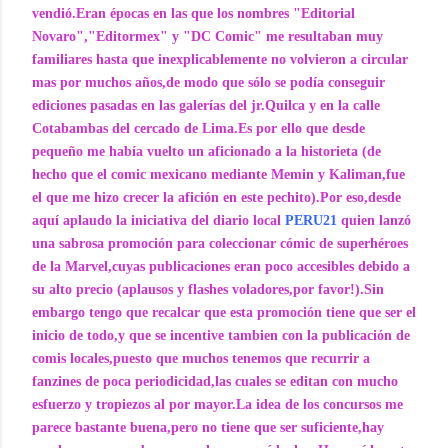
vendió.Eran épocas en las que los nombres "Editorial
Novaro","Editormex" y "DC Comic" me resultaban muy
familiares hasta que inexplicablemente no volvieron a circular
mas por muchos años,de modo que sólo se podía conseguir
ediciones pasadas en las galerías del jr.Quilca y en la calle
Cotabambas del cercado de Lima.Es por ello que desde
pequeño me había vuelto un aficionado a la historieta (de
hecho que el comic mexicano mediante Memin y Kaliman,fue
el que me hizo crecer la afición en este pechito).Por eso,desde
aquí aplaudo la iniciativa del diario local
PERU21
quien lanzó
una sabrosa promoción para coleccionar cómic de superhéroes
de la Marvel,cuyas publicaciones eran poco accesibles debido a
su alto precio (aplausos y flashes voladores,por favor!).Sin
embargo tengo que recalcar que esta promoción tiene que ser el
inicio de todo,y que se incentive tambien con la publicación de
comis locales,puesto que muchos tenemos que recurrir a
fanzines de poca periodicidad,las cuales se editan con mucho
esfuerzo y tropiezos al por mayor.La idea de los concursos me
parece bastante buena,pero no tiene que ser suficiente,hay