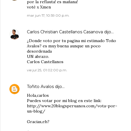
por la reflauta! es mañana!
voté x Xmen
mar jun 17, 10:59:00 p.m.
Carlos Christian Castellanos Casanova
dijo…
¿Donde voto por tu pagina mi estimado Toño
Avalos? es muy buena aunque un poco
desordenada
UN abrazo.
Carlos Castellanos
vie jul 25, 01:02:00 p.m.
Toñito Avalos
dijo…
Hola,carlos
Puedes votar por mi blog en este link:
http://www.20blogsperuanos.com/vota-por-
un-blog/
Gracias,eh?