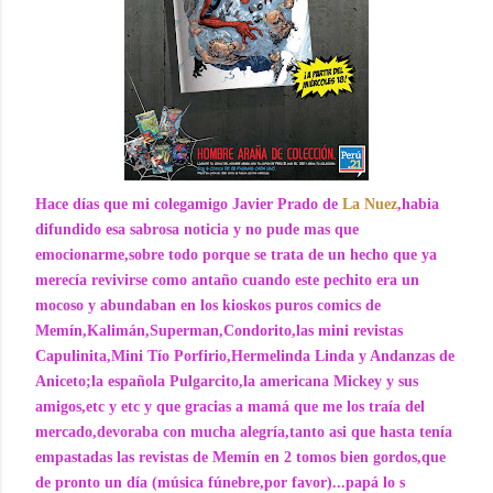
Hace días que mi colegamigo Javier Prado de
La Nuez
,habia
difundido esa sabrosa noticia y no pude mas que
emocionarme,sobre todo porque se trata de un hecho que ya
merecía revivirse como antaño cuando este pechito era un
mocoso y abundaban en los kioskos puros comics de
Memín,Kalimán,Superman,Condorito,las mini revistas
Capulinita,Mini Tío Porfirio,Hermelinda Linda y Andanzas de
Aniceto;la española Pulgarcito,la americana Mickey y sus
amigos,etc y etc y que gracias a mamá que me los traía del
mercado,devoraba con mucha alegría,tanto asi que hasta tenía
empastadas las revistas de Memín en 2 tomos bien gordos,que
de pronto un día (música fúnebre,por favor)...papá lo s