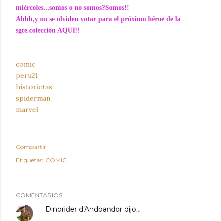
miércoles...somos o no somos?Somos!!
Ahhh,y no se olviden votar para el próximo héroe de la
sgte.colección
AQUI!!
comic
peru21
historietas
spiderman
marvel
Compartir
Etiquetas:
COMIC
COMENTARIOS
Dinorider d'Andoandor
dijo…