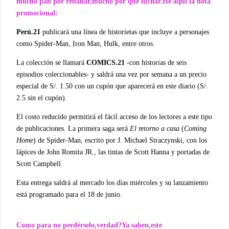
mucho pan por rebanar,mucho por qué luchar.He aquí la nota
promocional:
Perú.21
publicará una línea de historietas que incluye a personajes
como Spider-Man, Iron Man, Hulk, entre otros.
La colección se llamará
COMICS.21
-con historias de seis
episodios coleccionables- y saldrá una vez por semana a un precio
especial de S/. 1.50 con un cupón que aparecerá en este diario (S/.
2.5 sin el cupón).
El costo reducido permitirá el fácil acceso de los lectores a este tipo
de publicaciones. La primera saga será
El retorno a casa
(
Coming
Home
) de Spider-Man, escrito por J. Michael Straczynski, con los
lápices de John Romita JR., las tintas de Scott Hanna y portadas de
Scott Campbell.
Esta entrega saldrá al mercado los días miércoles y su lanzamiento
está programado para el 18 de junio.
Como para no perdérselo,verdad?Ya saben,este