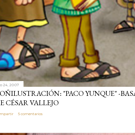
lio 24, 2007
OÑILUSTRACIÓN: "PACO YUNQUE" -BAS
E CÉSAR VALLEJO
mpartir
5 comentarios