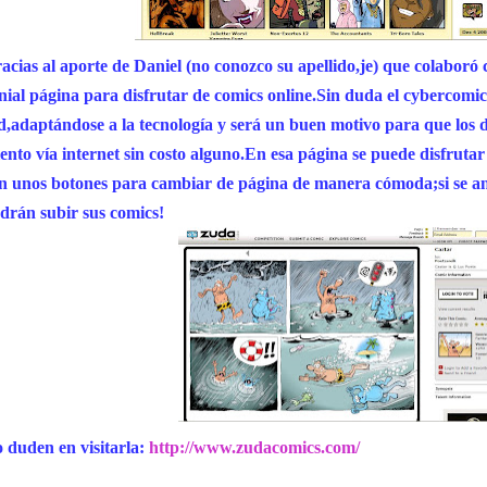
acias al aporte de Daniel (no conozco su apellido,je) que colaboró
nial página para disfrutar de comics online.Sin duda el cybercomi
d,adaptándose a la tecnología y será un buen motivo para que los
lento vía internet sin costo alguno.En esa página se puede disfrutar
n unos botones para cambiar de
página de manera cómoda;si se a
drán subir sus comics!
 duden en visitarla:
http://www.zudacomics.com/