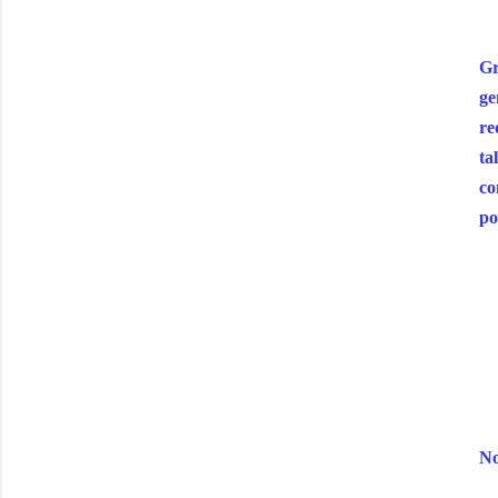
Gr
ge
re
ta
co
po
No