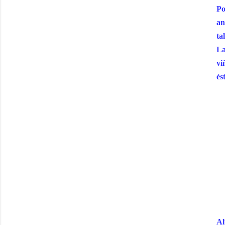
Po
an
ta
La
vi
és
Al