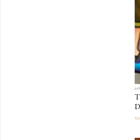
ju
T
D
Co