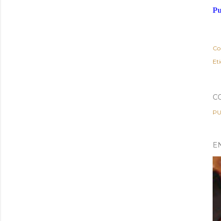
Pu
Co
Et
C
PU
E