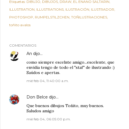
Etiquetas:
DIBUJO
DIBUJOS
DRAW
EL ENANO SALTARIN
ILLUSTRATION
ILLUSTRATIONS
ILUSTRACIÓN
ILUSTRADOR
PHOTOSHOP
RUMPELSTILZCHEN
TOÑILUSTRACIONES
toñito avalos
COMENTARIOS
An
dijo…
como siempre escelnte amigo...escelente, que
envidia tengo de todo el "staf" de ilustrando :)
Saúdos e apertas.
mié feb 04, 11:40:00 a.m.
Don Belce
dijo…
Que buenos dibujos Toñito, muy buenos.
Saludos amigo
mié feb 04, 06:05:00 p.m.