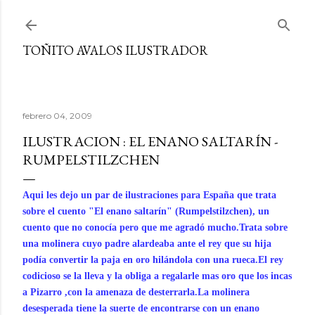
Ir al contenido principal
TOÑITO AVALOS ILUSTRADOR
febrero 04, 2009
ILUSTRACION : EL ENANO SALTARÍN -
RUMPELSTILZCHEN
Aqui les dejo un par de ilustraciones para España que trata
sobre el cuento "El enano saltarín" (Rumpelstilzchen), un
cuento que no conocía pero que me agradó mucho.Trata sobre
una molinera cuyo padre alardeaba ante el rey que su hija
podía convertir la paja en oro hilándola con una rueca.El rey
codicioso se la lleva y la obliga a regalarle mas oro que los incas
a Pizarro ,con la amenaza de desterrarla.La molinera
desesperada tiene la suerte de encontrarse con un enano