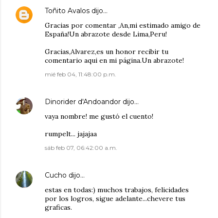
Toñito Avalos
dijo…
Gracias por comentar ,An,mi estimado amigo de
España!Un abrazote desde Lima,Peru!
Gracias,Alvarez,es un honor recibir tu
comentario aqui en mi página.Un abrazote!
mié feb 04, 11:48:00 p.m.
Dinorider d'Andoandor
dijo…
vaya nombre! me gustó el cuento!
rumpelt... jajajaa
sáb feb 07, 06:42:00 a.m.
Cucho
dijo…
estas en todas:) muchos trabajos, felicidades
por los logros, sigue adelante...chevere tus
graficas.