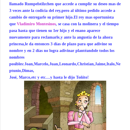
llamado Rumpelstilzchen que accede a cumplir su deseo mas de
3 veces ante la codicia del rey,pero al último pedido accede a
cambio de entregarle su primer hijo.El rey mas oportunista
que
Vladimiro Montesinos
, se casa con la molinera y el tiempo
pasa hasta que tienen su 1er hijo y el enano aparece
nuevamente para reclamarle,y ante la angustia de la ahora
princesa,le da entonces 3 días de plazo para que adivine su
nombre y en 2 días no logra adivinar plantéandole todos los
nombres
posibles:Joan,Marcelo,Juan,Leonardo,Christian,Jaime,Italo,Ne
ptunio,Dimas,
José, Marco,etc y etc....y hasta le dijo Toñito!