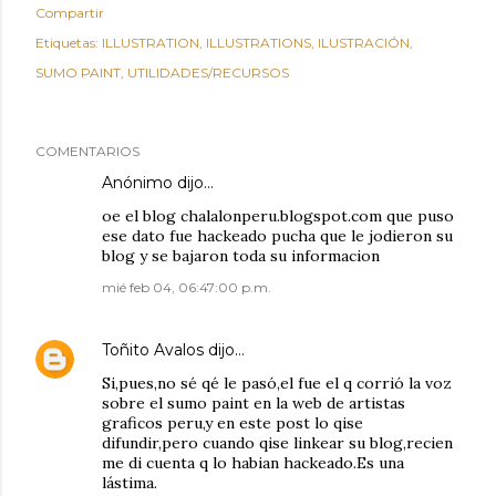
Compartir
Etiquetas:
ILLUSTRATION
ILLUSTRATIONS
ILUSTRACIÓN
SUMO PAINT
UTILIDADES/RECURSOS
COMENTARIOS
Anónimo dijo…
oe el blog chalalonperu.blogspot.com que puso
ese dato fue hackeado pucha que le jodieron su
blog y se bajaron toda su informacion
mié feb 04, 06:47:00 p.m.
Toñito Avalos
dijo…
Si,pues,no sé qé le pasó,el fue el q corrió la voz
sobre el sumo paint en la web de artistas
graficos peru,y en este post lo qise
difundir,pero cuando qise linkear su blog,recien
me di cuenta q lo habian hackeado.Es una
lástima.