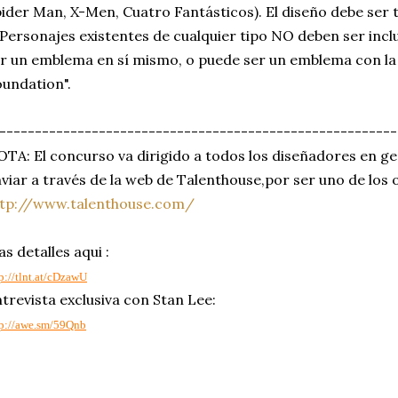
ider Man, X-Men, Cuatro Fantásticos). El diseño debe ser t
Personajes existentes de cualquier tipo NO deben ser inclu
r un emblema en sí mismo, o puede ser un emblema con la
undation".
--------------------------------------------------------
TA: El concurso va dirigido a todos los diseñadores en ge
viar a través de la web de Talenthouse,por ser uno de los
ttp://www.talenthouse.com/
s detalles aqui :
p://tlnt.at/cDzawU
trevista exclusiva con Stan Lee:
tp://awe.sm/59Qnb