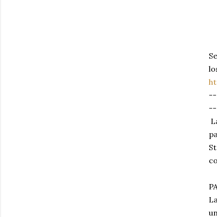
Se
lo
h
--
--
La
pa
St
c
P
La
un