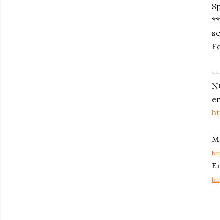
Sp
**
se
Fo
--
NO
en
h
Ma
htt
En
ht