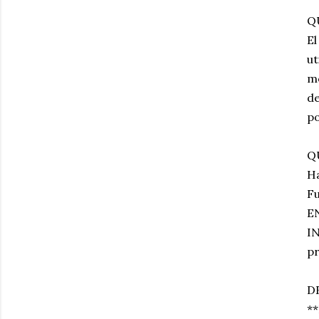
Q
El
ut
me
de
po
Q
Ha
F
E
I
pr
D
**