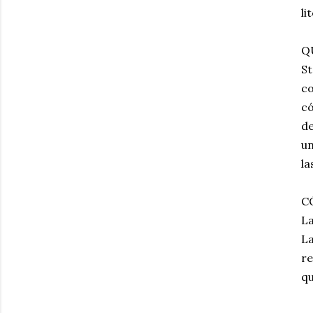
li
Q
St
co
có
de
un
la
C
La
La
re
qu