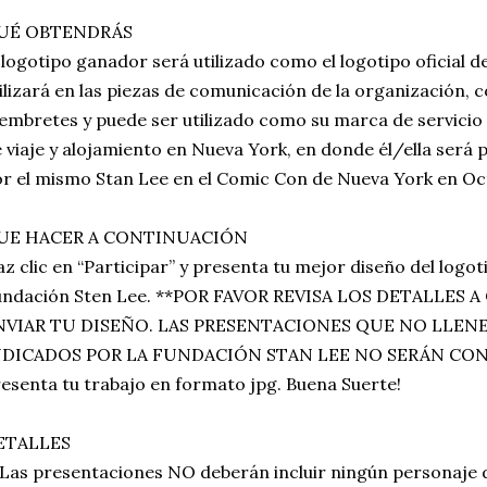
UÉ OBTENDRÁS
 logotipo ganador será utilizado como el logotipo oficial d
ilizará en las piezas de comunicación de la organización, c
mbretes y puede ser utilizado como su marca de servicio .
 viaje y alojamiento en Nueva York, en donde él/ella será
r el mismo Stan Lee en el Comic Con de Nueva York en Oct
UE HACER A CONTINUACIÓN
z clic en “Participar” y presenta tu mejor diseño del logo
undación Sten Lee. **POR FAVOR REVISA LOS DETALLES
NVIAR TU DISEÑO. LAS PRESENTACIONES QUE NO LLEN
NDICADOS POR LA FUNDACIÓN STAN LEE NO SERÁN CONS
esenta tu trabajo en formato jpg. Buena Suerte!
ETALLES
Las presentaciones NO deberán incluir ningún personaje 