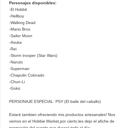
Personajes disponibles:
-El Hobbit
-Hellboy
-Walking Dead
-Mario Bros
-Sailor Moon
-Asuka
-Rei
-Storm trooper (Star Wars)
-Naruto
-Superman
-Chapulin Colorado
-Chun-Li
-Gokú
PERSONAJE ESPECIAL: PSY (El baile del caballo)
Estaré tambien ofreciendo mis productos artesanales! Nos
vemos en el Hobbie Market,por cierto,les dejo el afiche de
promoción del evento que durará todo el día: