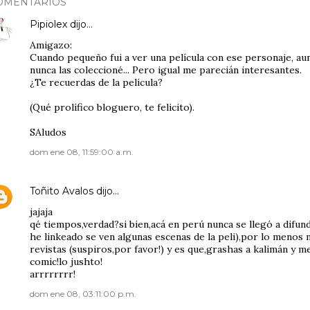
OMENTARIOS
Pipiolex
dijo…
Amigazo:
Cuando pequeño fui a ver una película con ese personaje, au
nunca las coleccioné... Pero igual me parecián interesantes.
¿Te recuerdas de la película?
(Qué prolífico bloguero, te felicito).
SAludos
dom ene 08, 11:59:00 a.m.
Toñito Avalos
dijo…
jajaja
qé tiempos,verdad?si bien,acá en perú nunca se llegó a difundi
he linkeado se ven algunas escenas de la peli),por lo menos m
revistas (suspiros,por favor!) y es que,grashas a kalimán y m
comic!lo jushto!
arrrrrrrr!
dom ene 08, 03:11:00 p.m.