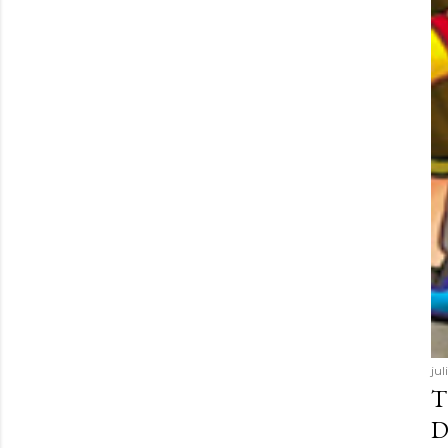
ju
T
D