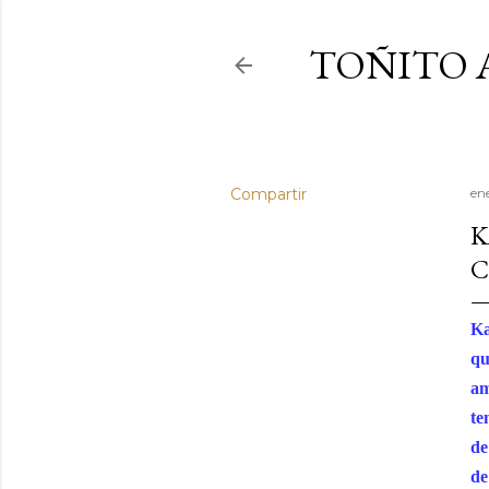
TOÑITO 
Compartir
en
K
C
Ka
qu
am
te
de
de