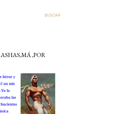
BUSCAR
RASHAS,MÁ ,POR
e héroe y
).Con mis
-Yo la
voraba las
chucientos
úsica