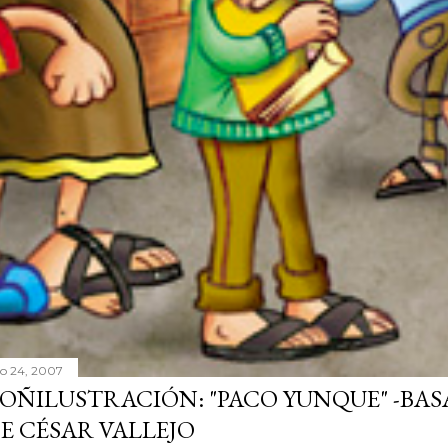
lio 24, 2007
OÑILUSTRACIÓN: "PACO YUNQUE" -BAS
E CÉSAR VALLEJO