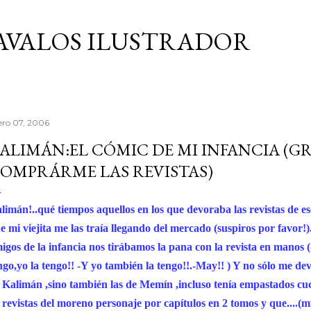
Ir al contenido principal
AVALOS ILUSTRADOR
ero 07, 2006
ALIMÁN:EL CÓMIC DE MI INFANCIA (G
OMPRÁRME LAS REVISTAS)
limán!..qué tiempos aquellos en los que devoraba las revistas de es
e mi viejita me las traía llegando del mercado (suspiros por favor!
igos de la infancia nos tirábamos la pana con la revista en manos (
ngo,yo la tengo!! -Y yo también la tengo!!.-May!! ) Y no sólo me de
 Kalimán ,sino también las de Memín ,incluso tenía empastados cu
 revistas del moreno personaje por capítulos en 2 tomos y que....(m