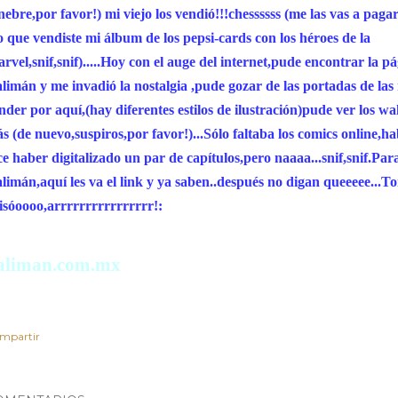
nebre,por favor!) mi viejo los vendió!!!chessssss (me las vas a pagar
o que vendiste mi álbum de los pepsi-cards con los héroes de la
rvel,snif,snif).....Hoy con el auge del internet,pude encontrar la p
limán y me invadió la nostalgia ,pude gozar de las portadas de las 
nder por aquí,(hay diferentes estilos de ilustración)pude ver los w
s (de nuevo,suspiros,por favor!)...Sólo faltaba los comics online,h
ce haber digitalizado un par de capítulos,pero naaaa...snif,snif.Par
limán,aquí les va el link y ya saben..después no digan queeeee...To
isóoooo,arrrrrrrrrrrrrrrr!:
aliman.com.mx
mpartir