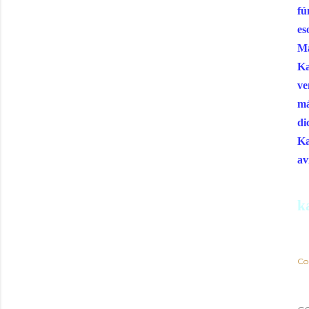
fú
es
Ma
Ka
ve
má
di
Ka
av
k
Co