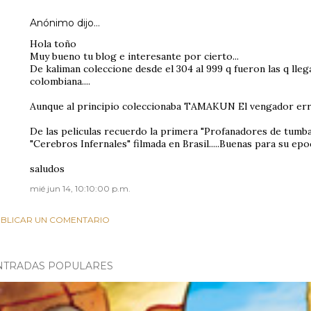
Anónimo dijo…
Hola toño
Muy bueno tu blog e interesante por cierto...
De kaliman coleccione desde el 304 al 999 q fueron las q lleg
colombiana....
Aunque al principio coleccionaba TAMAKUN El vengador errante
De las peliculas recuerdo la primera "Profanadores de tumbas
"Cerebros Infernales" filmada en Brasil.....Buenas para su epoca..
saludos
mié jun 14, 10:10:00 p.m.
BLICAR UN COMENTARIO
NTRADAS POPULARES