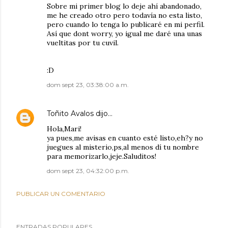
Sobre mi primer blog lo deje ahí abandonado,
me he creado otro pero todavía no esta listo,
pero cuando lo tenga lo publicaré en mi perfil.
Así que dont worry, yo igual me daré una unas
vueltitas por tu cuvil.
:D
dom sept 23, 03:38:00 a.m.
Toñito Avalos
dijo…
Hola,Mari!
ya pues,me avisas en cuanto esté listo,eh?y no
juegues al misterio,ps,al menos dí tu nombre
para memorizarlo,jeje.Saluditos!
dom sept 23, 04:32:00 p.m.
PUBLICAR UN COMENTARIO
ENTRADAS POPULARES