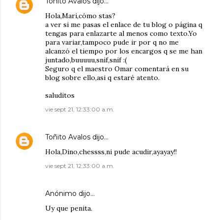
Toñito Avalos
dijo…
Hola,Mari,cómo stas?
a ver si me pasas el enlace de tu blog o página q
tengas para enlazarte al menos como texto.Yo
para variar,tampoco pude ir por q no me
alcanzó el tiempo por los encargos q se me han
juntado,buuuuu,snif,snif :(
Seguro q el maestro Omar comentará en su
blog sobre ello,asi q estaré atento.
saluditos
vie sept 21, 12:33:00 a.m.
Toñito Avalos
dijo…
Hola,Dino,chessss,ni pude acudir,ayayay!!
vie sept 21, 12:33:00 a.m.
Anónimo dijo…
Uy que penita.