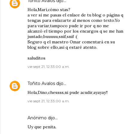
Toñito Avalos
dijo…
Hola,Mari,cómo stas?
a ver si me pasas el enlace de tu blog o página q
tengas para enlazarte al menos como texto.Yo
para variar,tampoco pude ir por q no me
alcanzó el tiempo por los encargos q se me han
juntado,buuuuu,snif,snif :(
Seguro q el maestro Omar comentará en su
blog sobre ello,asi q estaré atento.
saluditos
vie sept 21, 12:33:00 a.m.
Toñito Avalos
dijo…
Hola,Dino,chessss,ni pude acudir,ayayay!!
vie sept 21, 12:33:00 a.m.
Anónimo dijo…
Uy que penita.