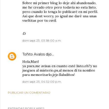
Sobre mi primer blog lo deje ahí abandonado,
me he creado otro pero todavía no esta listo,
pero cuando lo tenga lo publicaré en mi perfil.
Así que dont worry, yo igual me daré una unas
vueltitas por tu cuvil.
:D
dom sept 23, 03:38:00 a.m.
Toñito Avalos
dijo…
Hola,Mari!
ya pues,me avisas en cuanto esté listo,eh?y no
juegues al misterio,ps,al menos dí tu nombre
para memorizarlo,jeje.Saluditos!
dom sept 23, 04:32:00 p.m.
PUBLICAR UN COMENTARIO
ENTRADAS POPULARES