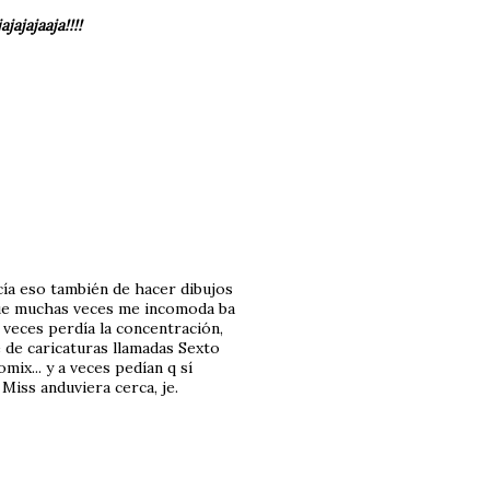
ajajaaja!!!!
ía eso también de hacer dibujos
que muchas veces me incomoda ba
veces perdía la concentración,
 de caricaturas llamadas Sexto
ix... y a veces pedían q sí
Miss anduviera cerca, je.