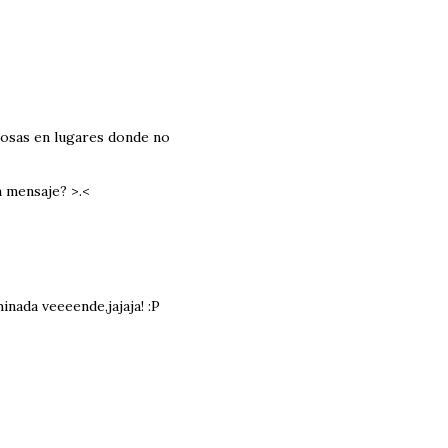
s cosas en lugares donde no
n mensaje? >.<
inada veeeende,jajaja! :P