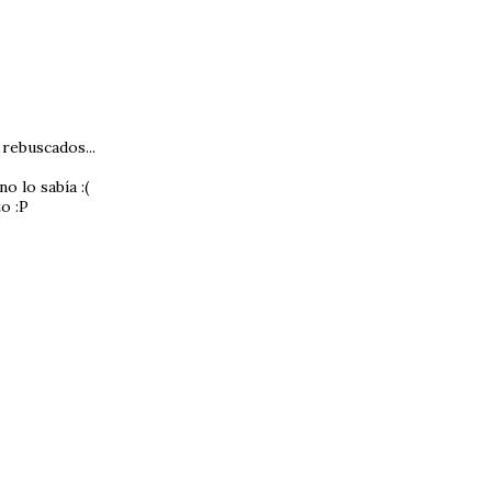
rebuscados...
o lo sabía :(
o :P