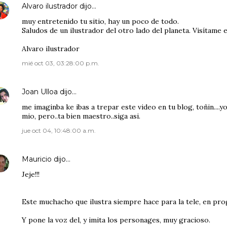
Alvaro ilustrador
dijo…
muy entretenido tu sitio, hay un poco de todo.
Saludos de un ilustrador del otro lado del planeta. Visítame 
Alvaro ilustrador
mié oct 03, 03:28:00 p.m.
Joan Ulloa
dijo…
me imaginba ke ibas a trepar este video en tu blog, toñin....
mio, pero..ta bien maestro..siga asi.
jue oct 04, 10:48:00 a.m.
Mauricio
dijo…
Jeje!!!
Este muchacho que ilustra siempre hace para la tele, en pr
Y pone la voz del, y imita los personages, muy gracioso.