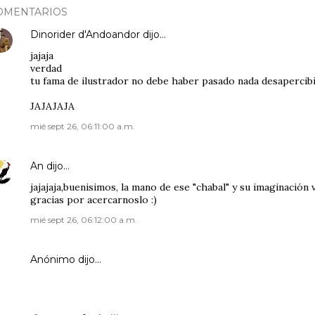
OMENTARIOS
Dinorider d'Andoandor
dijo…
jajaja
verdad
tu fama de ilustrador no debe haber pasado nada desapercibid
JAJAJAJA
mié sept 26, 06:11:00 a.m.
An
dijo…
jajajaja,buenisimos, la mano de ese "chabal" y su imaginación 
gracias por acercarnoslo :)
mié sept 26, 06:12:00 a.m.
Anónimo dijo…