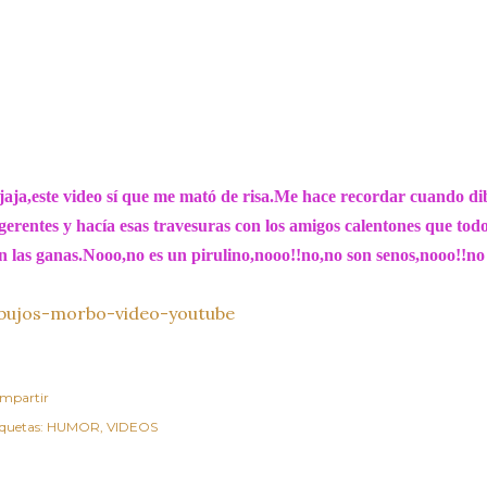
jaja,este video sí que me mató de risa.Me hace recordar cuando di
gerentes y hacía esas travesuras con los amigos calentones que todo
n las ganas.Nooo,no es un pirulino,nooo!!no,no son senos,nooo!!no e
ibujos-morbo-video-youtube
mpartir
iquetas:
HUMOR
VIDEOS