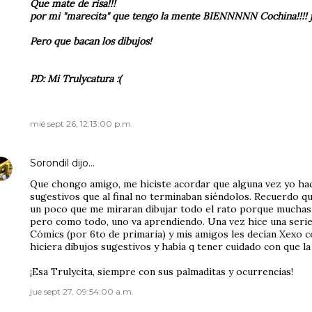
Que mate de risa!!!
por mi "marecita" que tengo la mente BIENNNNN Cochina!!!! jaj
Pero que bacan los dibujos!
PD: Mi Trulycatura :(
mié sept 26, 12:13:00 p.m.
Sorondil
dijo…
Que chongo amigo, me hiciste acordar que alguna vez yo hac
sugestivos que al final no terminaban siéndolos. Recuerdo 
un poco que me miraran dibujar todo el rato porque muchas 
pero como todo, uno va aprendiendo. Una vez hice una serie
Cómics (por 6to de primaria) y mis amigos les decían Xexo com
hiciera dibujos sugestivos y había q tener cuidado con que la 
¡Esa Trulycita, siempre con sus palmaditas y ocurrencias!
jue sept 27, 09:54:00 a.m.