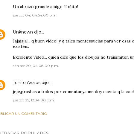
Un abrazo grande amigo Toñito!
jue oct 04, 04:54:00 p.m.
Unknown
dijo…
Jajajaja|... q buen video! y q tales mentessucias para ver esa
existen..
Excelente video... quien dice que los dibujos no transmiten u
sáb oct 20, 04:08:00 p.m.
Toñito Avalos
dijo…
jeje,grashas a todos por comentar,ya me doy cuenta q la coch
jue oct 25, 12:34:00 p.m.
BLICAR UN COMENTARIO
NTRADAS POPULARES