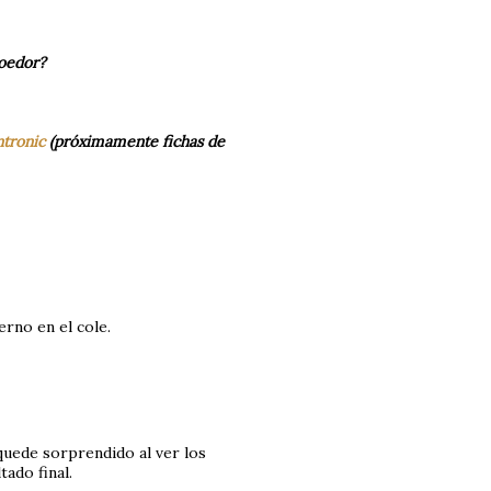
roedor?
ntronic
(próximamente fichas de
erno en el cole.
 quede sorprendido al ver los
ado final.