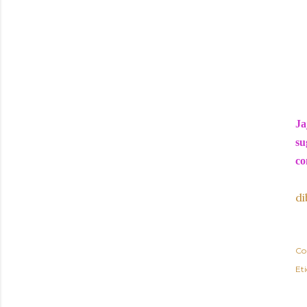
Ja
su
co
d
Co
Et