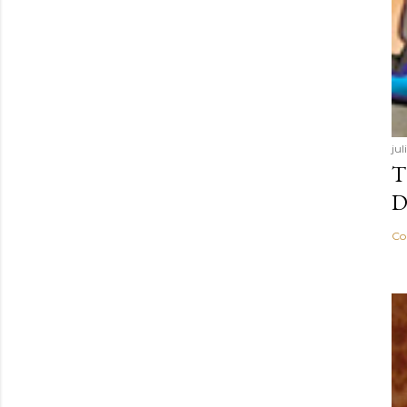
ju
T
D
Co