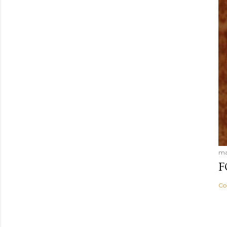
ma
F
Co