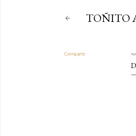
TOÑITO 
Compartir
ag
D