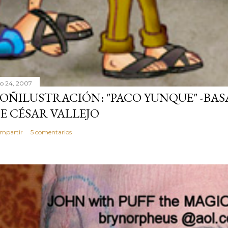
lio 24, 2007
OÑILUSTRACIÓN: "PACO YUNQUE" -BAS
E CÉSAR VALLEJO
mpartir
5 comentarios