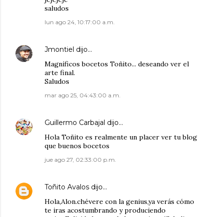
saludos
lun ago 24, 10:17:00 a.m.
Jmontiel
dijo…
Magníficos bocetos Toñito... deseando ver el
arte final.
Saludos
mar ago 25, 04:43:00 a.m.
Guillermo Carbajal
dijo…
Hola Toñito es realmente un placer ver tu blog
que buenos bocetos
jue ago 27, 02:33:00 p.m.
Toñito Avalos
dijo…
Hola,Alon.chévere con la genius,ya verás cómo
te iras acostumbrando y produciendo