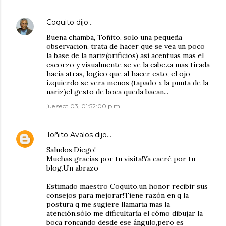
Coquito
dijo…
Buena chamba, Toñito, solo una pequeña
observacion, trata de hacer que se vea un poco
la base de la nariz(orificios) asi acentuas mas el
escorzo y visualmente se ve la cabeza mas tirada
hacia atras, logico que al hacer esto, el ojo
izquierdo se vera menos (tapado x la punta de la
nariz)el gesto de boca queda bacan...
jue sept 03, 01:52:00 p.m.
Toñito Avalos
dijo…
Saludos,Diego!
Muchas gracias por tu visita!Ya caeré por tu
blog.Un abrazo
Estimado maestro Coquito,un honor recibir sus
consejos para mejorar!Tiene razón en q la
postura q me sugiere llamaria mas la
atención,sólo me dificultaría el cómo dibujar la
boca roncando desde ese ángulo,pero es