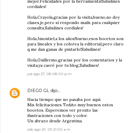
mejor.Felicidades por la herramienta!Saludines
cordiales!
Hola,Crayola,gracias por la visita,bueno,no doy
clases,je,pero sí respondo mails para cualquier
consulta.Saludines cordiales!
Hola,Jmontiel,a los años!bueno,esos bocetos son
para lineales y los colorea la editorial,pero claro
q me dan ganas de pintarlo!Saludines!
Hola,Guillermo,gracias por los comentarios y la
visita,ya caeré por tu blog.Saludines!
jue ago 27, 08:08:00 p.m.
DIEGO GL
dijo…
Hacia tiempo que no pasaba por aquí.
Mis felicitaciones Toñito muy buenos estos
bocetos. Esperemos ver pronto las
ilustraciones con todo y color.
Un abrazo desde Argentina.
sáb ago 29, 09:21:00 a.m.