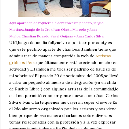
Aqui aparecen de izquierda a derecha:este pechito,Sergio
Martinez,Juanjo de la Cruz,Ivan Olarte,Marcelo y Juan
Muñoz,Christian Rosado,Pavel Quijano y Juan Carlos Silva.
Ufff,luego de un día full,vuelvo a postear por aqui,y es
que este pechito aparte de chambear,tambien tiene que
administrar de manera compartida la web de
Artistas
gráficos Peru
,que últimamente está creciendo mucho en
actividad y ....tambien me toca ser padrino de bautizo de
mi sobrinito! El pasado 20 de setiembre del 2008,se llevó
a cabo un pequeño almuerzo de integración (en un chifa
de Pueblo Libre ) con algunos artistas de la comunidad,lo
cual me permitió conocer gente nueva como Juan Carlos
Silva e Iván Olarte,quienes me cayeron super chévere.Es
el 2do almuerzo organizado por los artistas y nos viene
bien porque de esa manera charlamos sobre diversos
temas relacionados con la profesión y a la vez expresar
nuestras inquietudes,en fin.Sin duda,es de mucho