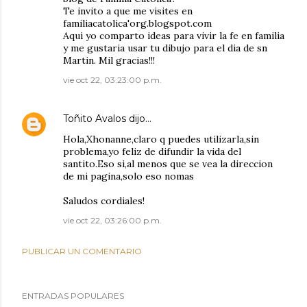
Te invito a que me visites en
familiacatolica'org.blogspot.com
Aqui yo comparto ideas para vivir la fe en familia
y me gustaria usar tu dibujo para el dia de sn
Martin. Mil gracias!!!
vie oct 22, 03:23:00 p.m.
Toñito Avalos
dijo…
Hola,Xhonanne,claro q puedes utilizarla,sin
problema,yo feliz de difundir la vida del
santito.Eso si,al menos que se vea la direccion
de mi pagina,solo eso nomas
Saludos cordiales!
vie oct 22, 03:26:00 p.m.
PUBLICAR UN COMENTARIO
ENTRADAS POPULARES