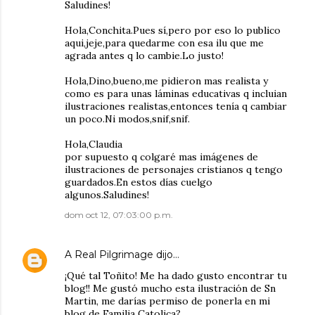
Saludines!
Hola,Conchita.Pues sí,pero por eso lo publico
aqui,jeje,para quedarme con esa ilu que me
agrada antes q lo cambie.Lo justo!
Hola,Dino,bueno,me pidieron mas realista y
como es para unas láminas educativas q incluian
ilustraciones realistas,entonces tenía q cambiar
un poco.Ni modos,snif,snif.
Hola,Claudia
por supuesto q colgaré mas imágenes de
ilustraciones de personajes cristianos q tengo
guardados.En estos días cuelgo
algunos.Saludines!
dom oct 12, 07:03:00 p.m.
A Real Pilgrimage
dijo…
¡Qué tal Toñito! Me ha dado gusto encontrar tu
blog!! Me gustó mucho esta ilustración de Sn
Martin, me darías permiso de ponerla en mi
blog de Familia Catolica?